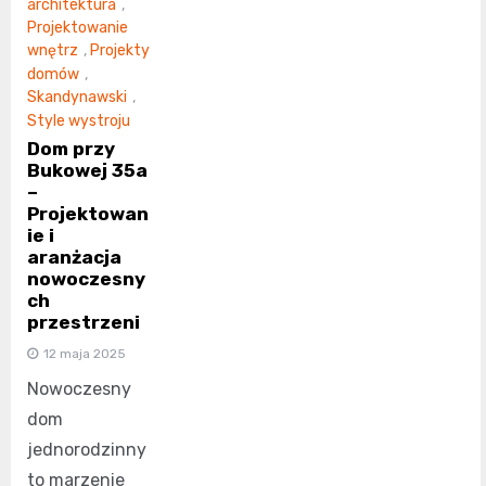
architektura
,
Projektowanie
wnętrz
,
Projekty
domów
,
Skandynawski
,
Style wystroju
Dom przy
Bukowej 35a
–
Projektowan
ie i
aranżacja
nowoczesny
ch
przestrzeni
12 maja 2025
Nowoczesny
dom
jednorodzinny
to marzenie