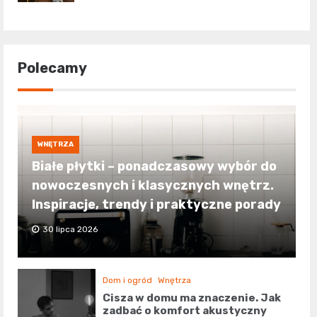
Polecamy
WNĘTRZA
Białe płytki – ponadczasowy wybór do
nowoczesnych i klasycznych wnętrz.
Inspiracje, trendy i praktyczne porady
30 lipca 2026
Dom i ogród
Wnętrza
Cisza w domu ma znaczenie. Jak
zadbać o komfort akustyczny