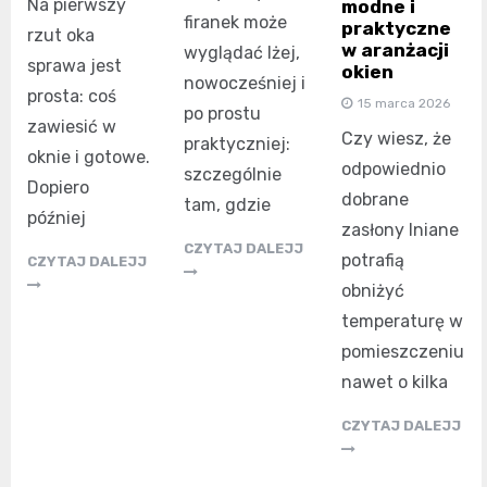
Na pierwszy
modne i
firanek może
praktyczne
rzut oka
w aranżacji
wyglądać lżej,
sprawa jest
okien
nowocześniej i
prosta: coś
15 marca 2026
po prostu
zawiesić w
Czy wiesz, że
praktyczniej:
oknie i gotowe.
odpowiednio
szczególnie
Dopiero
dobrane
tam, gdzie
później
zasłony lniane
CZYTAJ DALEJJ
potrafią
CZYTAJ DALEJJ
obniżyć
temperaturę w
pomieszczeniu
nawet o kilka
CZYTAJ DALEJJ