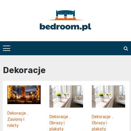
Skip
to
content
Bedroom.pl
Dekoracje
Dekoracje
,
Dekoracje
,
Dekoracje
,
Zasłony i
Obrazy i
Obrazy i
rolety
plakaty
plakaty