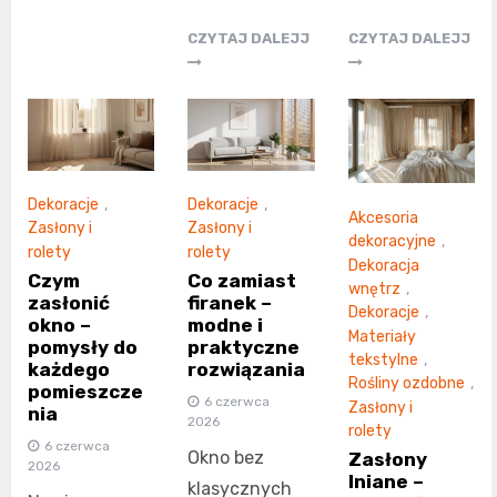
CZYTAJ DALEJJ
CZYTAJ DALEJJ
Dekoracje
,
Dekoracje
,
Akcesoria
Zasłony i
Zasłony i
dekoracyjne
,
rolety
rolety
Dekoracja
Czym
Co zamiast
wnętrz
,
zasłonić
firanek –
Dekoracje
,
okno –
modne i
Materiały
pomysły do
praktyczne
tekstylne
,
każdego
rozwiązania
Rośliny ozdobne
,
pomieszcze
6 czerwca
Zasłony i
nia
2026
rolety
6 czerwca
Okno bez
Zasłony
2026
lniane –
klasycznych