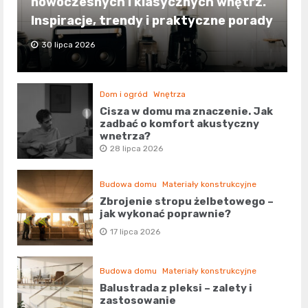
nowoczesnych i klasycznych wnętrz.
Inspiracje, trendy i praktyczne porady
30 lipca 2026
Dom i ogród
Wnętrza
Cisza w domu ma znaczenie. Jak
zadbać o komfort akustyczny
wnętrza?
28 lipca 2026
Budowa domu
Materiały konstrukcyjne
Zbrojenie stropu żelbetowego –
jak wykonać poprawnie?
17 lipca 2026
Budowa domu
Materiały konstrukcyjne
Balustrada z pleksi – zalety i
zastosowanie