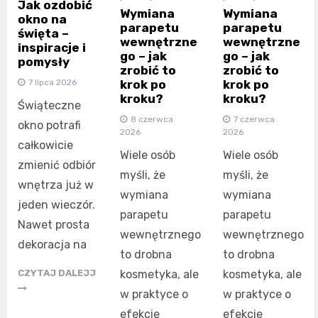
Jak ozdobić
Wymiana
Wymiana
okno na
parapetu
parapetu
święta –
wewnętrzne
wewnętrzne
inspiracje i
go – jak
go – jak
pomysły
zrobić to
zrobić to
krok po
krok po
7 lipca 2026
kroku?
kroku?
Świąteczne
8 czerwca
7 czerwca
okno potrafi
2026
2026
całkowicie
Wiele osób
Wiele osób
zmienić odbiór
myśli, że
myśli, że
wnętrza już w
wymiana
wymiana
jeden wieczór.
parapetu
parapetu
Nawet prosta
wewnętrznego
wewnętrznego
dekoracja na
to drobna
to drobna
kosmetyka, ale
kosmetyka, ale
CZYTAJ DALEJJ
w praktyce o
w praktyce o
efekcie
efekcie