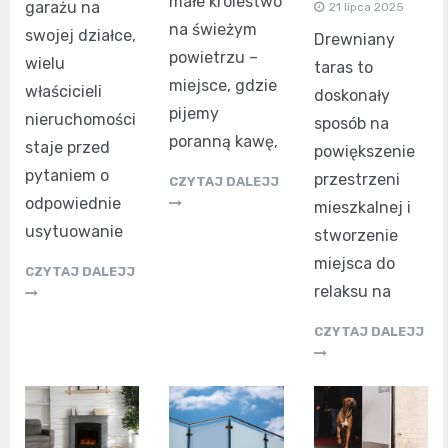
małe królestwo
garażu na
21 lipca 2025
na świeżym
swojej działce,
Drewniany
powietrzu –
wielu
taras to
miejsce, gdzie
właścicieli
doskonały
pijemy
nieruchomości
sposób na
poranną kawę,
staje przed
powiększenie
pytaniem o
przestrzeni
CZYTAJ DALEJJ
odpowiednie
mieszkalnej i
usytuowanie
stworzenie
miejsca do
CZYTAJ DALEJJ
relaksu na
CZYTAJ DALEJJ