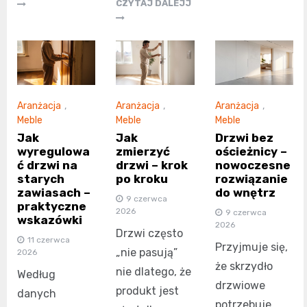
CZYTAJ DALEJJ
Aranżacja
,
Aranżacja
,
Aranżacja
,
Meble
Meble
Meble
Jak
Jak
Drzwi bez
wyregulowa
zmierzyć
ościeżnicy –
ć drzwi na
drzwi – krok
nowoczesne
starych
po kroku
rozwiązanie
zawiasach –
do wnętrz
9 czerwca
praktyczne
2026
9 czerwca
wskazówki
2026
Drzwi często
11 czerwca
Przyjmuje się,
„nie pasują”
2026
że skrzydło
nie dlatego, że
Według
drzwiowe
produkt jest
danych
potrzebuje