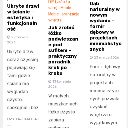
DIY (zrób to
Dąb
Ukryte drzwi
sam)
,
Meble
,
naturalny w
w ścianie –
Meble i aranżacja
nowym
estetyka i
wydaniu –
wnętrz
funkcjonaln
fornir
Jak zrobić
ość
dębowy w
łóżko
projektach
2 czerwca
podwieszan
2026
minimalistyc
e pod
znych
sufitem –
Ukryte drzwi
praktyczny
23 marca 2026
coraz częściej
poradnik
Fornir dębowy
krok po
pojawiają się
kroku
naturalny w
tam, gdzie
13 kwietnia
projektach
ściana ma
2026
minimalistycz
wyglądać
W małych
nych pozwala
czysto,
mieszkaniach
uzyskać
spokojnie i bez
łóżko często
wnętrza o
CZYTAJ DALEJJ
zabiera
wyjątkowym
najlepsze