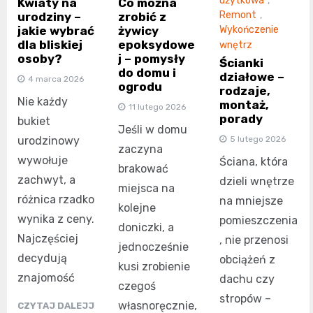
użytkowa
,
Kwiaty na
Co można
Remont
,
urodziny –
zrobić z
jakie wybrać
żywicy
Wykończenie
dla bliskiej
epoksydowe
wnętrz
osoby?
j – pomysły
Ścianki
do domu i
działowe –
4 marca 2026
ogrodu
rodzaje,
Nie każdy
montaż,
11 lutego 2026
porady
bukiet
Jeśli w domu
5 lutego 2026
urodzinowy
zaczyna
wywołuje
Ściana, która
brakować
zachwyt, a
dzieli wnętrze
miejsca na
różnica rzadko
na mniejsze
kolejne
wynika z ceny.
pomieszczenia
doniczki, a
Najczęściej
, nie przenosi
jednocześnie
decydują
obciążeń z
kusi zrobienie
znajomość
dachu czy
czegoś
stropów –
własnoręcznie,
CZYTAJ DALEJJ