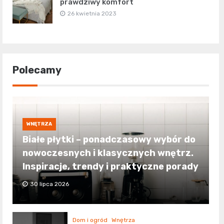
prawdziwy komfort
26 kwietnia 2023
Polecamy
WNĘTRZA
Białe płytki – ponadczasowy wybór do
nowoczesnych i klasycznych wnętrz.
Inspiracje, trendy i praktyczne porady
30 lipca 2026
Dom i ogród
Wnętrza