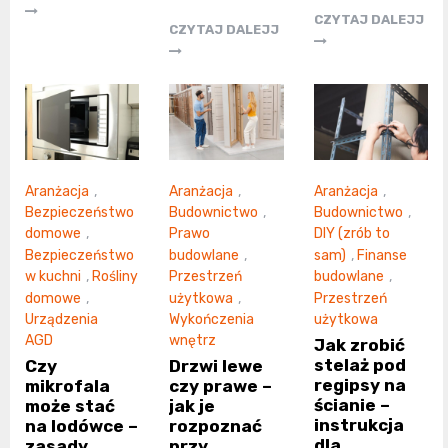
CZYTAJ DALEJJ
CZYTAJ DALEJJ
Aranżacja
,
Aranżacja
,
Aranżacja
,
Bezpieczeństwo
Budownictwo
,
Budownictwo
,
domowe
,
Prawo
DIY (zrób to
Bezpieczeństwo
budowlane
,
sam)
,
Finanse
w kuchni
,
Rośliny
Przestrzeń
budowlane
,
domowe
,
użytkowa
,
Przestrzeń
Urządzenia
Wykończenia
użytkowa
AGD
wnętrz
Jak zrobić
stelaż pod
Czy
Drzwi lewe
regipsy na
mikrofala
czy prawe –
ścianie –
może stać
jak je
instrukcja
na lodówce –
rozpoznać
dla
zasady
przy