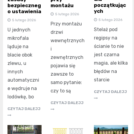
początkując
bezpieczneg
montażu
ych
o ustawienia
5 lutego 2026
5 lutego 2026
5 lutego 2026
Przy montażu
Stelaż pod
U jednych
drzwi
regipsy na
mikrofala
wewnętrznych
ścianie to nie
ląduje na
i
jest czarna
blacie obok
zewnętrznych
magia, ale kilka
zlewu, u
pojawia się
błędów na
innych
zawsze to
starcie
automatyczni
samo pytanie:
e wędruje na
czy to są
CZYTAJ DALEJJ
lodówkę, bo
CZYTAJ DALEJJ
CZYTAJ DALEJJ