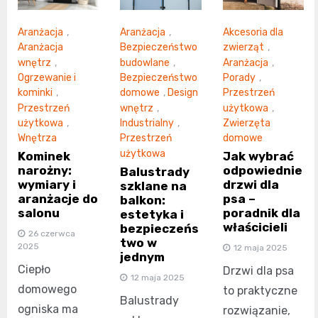
Aranżacja
,
Aranżacja
,
Akcesoria dla
Aranżacja
Bezpieczeństwo
zwierząt
,
wnętrz
,
budowlane
,
Aranżacja
,
Ogrzewanie i
Bezpieczeństwo
Porady
,
kominki
,
domowe
,
Design
Przestrzeń
Przestrzeń
wnętrz
,
użytkowa
,
użytkowa
,
Industrialny
,
Zwierzęta
Wnętrza
Przestrzeń
domowe
użytkowa
Kominek
Jak wybrać
narożny:
odpowiednie
Balustrady
wymiary i
drzwi dla
szklane na
aranżacje do
psa –
balkon:
salonu
poradnik dla
estetyka i
właścicieli
bezpieczeńs
26 czerwca
two w
2025
12 maja 2025
jednym
Ciepło
Drzwi dla psa
12 maja 2025
domowego
to praktyczne
Balustrady
ogniska ma
rozwiązanie,