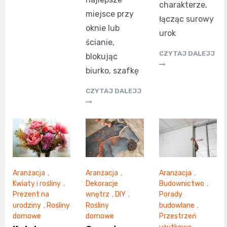
charakterze,
miejsce przy
łącząc surowy
oknie lub
urok
ścianie,
CZYTAJ DALEJJ
blokując
biurko, szafkę
CZYTAJ DALEJJ
Aranżacja
,
Aranżacja
,
Aranżacja
,
Kwiaty i rośliny
,
Dekoracje
Budownictwo
,
Prezent na
wnętrz
,
DIY
,
Porady
urodziny
,
Rośliny
Rośliny
budowlane
,
domowe
domowe
Przestrzeń