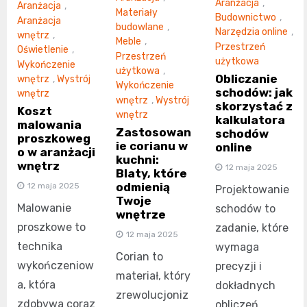
Aranżacja
,
Aranżacja
,
Materiały
Budownictwo
,
Aranżacja
budowlane
,
Narzędzia online
,
wnętrz
,
Meble
,
Przestrzeń
Oświetlenie
,
Przestrzeń
użytkowa
Wykończenie
użytkowa
,
Obliczanie
wnętrz
,
Wystrój
Wykończenie
schodów: jak
wnętrz
wnętrz
,
Wystrój
skorzystać z
Koszt
wnętrz
kalkulatora
malowania
Zastosowan
schodów
proszkoweg
ie corianu w
online
o w aranżacji
kuchni:
wnętrz
12 maja 2025
Blaty, które
odmienią
12 maja 2025
Projektowanie
Twoje
Malowanie
schodów to
wnętrze
proszkowe to
zadanie, które
12 maja 2025
technika
wymaga
Corian to
wykończeniow
precyzji i
materiał, który
a, która
dokładnych
zrewolucjoniz
zdobywa coraz
obliczeń.