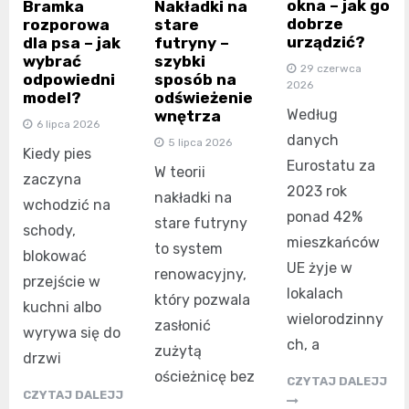
okna – jak go
Bramka
Nakładki na
dobrze
rozporowa
stare
urządzić?
dla psa – jak
futryny –
wybrać
szybki
29 czerwca
odpowiedni
sposób na
2026
model?
odświeżenie
Według
wnętrza
6 lipca 2026
danych
5 lipca 2026
Kiedy pies
Eurostatu za
W teorii
zaczyna
2023 rok
nakładki na
wchodzić na
ponad 42%
stare futryny
schody,
mieszkańców
to system
blokować
UE żyje w
renowacyjny,
przejście w
lokalach
który pozwala
kuchni albo
wielorodzinny
zasłonić
wyrywa się do
ch, a
zużytą
drzwi
ościeżnicę bez
CZYTAJ DALEJJ
CZYTAJ DALEJJ