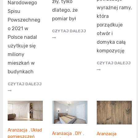
zły, tylko
Narodowego
wyraźnej ramy,
dlatego, że
Spisu
która
pomiar był
Powszechneg
porządkuje
o 2021 w
CZYTAJ DALEJJ
otwór i
Polsce nadal
domyka całą
użytkuje się
kompozycję
miliony
mieszkań w
CZYTAJ DALEJJ
budynkach
CZYTAJ DALEJJ
Aranżacja
,
Układ
Aranżacja
,
DIY
,
Aranżacja
pomieszczeń