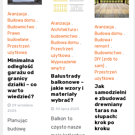
Aranżacja
,
Budowa domu
,
Aranżacja
,
Budownictwo
,
Aranżacja
,
Architektura i
Prawo
Budowa domu
,
budownictwo
,
budowlane
,
Budowa i
Budowa domu
,
Przestrzeń
remont
,
Przestrzeń
użytkowa
Budownictwo
,
użytkowa
,
DIY (zrób to
Minimalna
Wyposażenie
sam)
,
odległość
wnętrz
garażu od
Przestrzeń
Balustrady
granicy
użytkowa
balkonowe –
działki – co
Jak
jakie wzory i
warto
samodzielni
materiały
wiedzieć?
e zbudować
wybrać?
drewniany
29 września
30 lipca 2025
taras na
2025
słupach:
Balkon to
Planując
krok po
często nasze
kroku
budowę