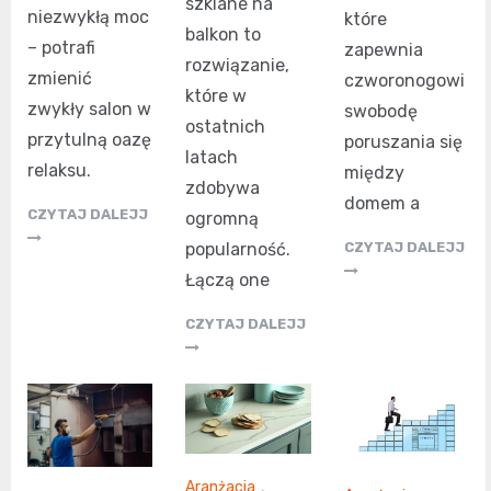
szklane na
niezwykłą moc
które
balkon to
– potrafi
zapewnia
rozwiązanie,
zmienić
czworonogowi
które w
zwykły salon w
swobodę
ostatnich
przytulną oazę
poruszania się
latach
relaksu.
między
zdobywa
domem a
CZYTAJ DALEJJ
ogromną
popularność.
CZYTAJ DALEJJ
Łączą one
CZYTAJ DALEJJ
Aranżacja
,