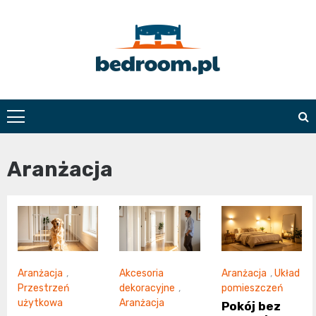
Skip
to
content
Bedroom.pl
Aranżacja
Aranżacja
,
Akcesoria
Aranżacja
,
Układ
Przestrzeń
dekoracyjne
,
pomieszczeń
użytkowa
Aranżacja
Pokój bez