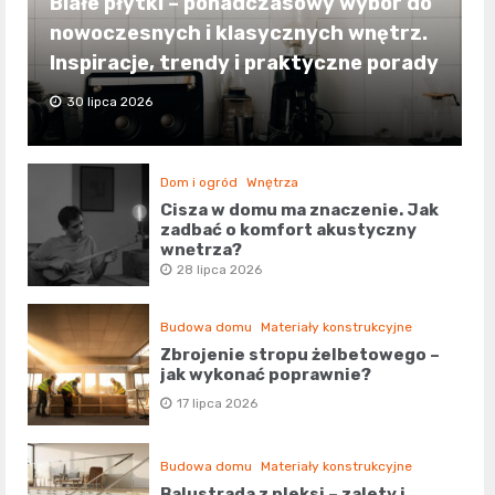
Białe płytki – ponadczasowy wybór do
nowoczesnych i klasycznych wnętrz.
Inspiracje, trendy i praktyczne porady
30 lipca 2026
Dom i ogród
Wnętrza
Cisza w domu ma znaczenie. Jak
zadbać o komfort akustyczny
wnętrza?
28 lipca 2026
Budowa domu
Materiały konstrukcyjne
Zbrojenie stropu żelbetowego –
jak wykonać poprawnie?
17 lipca 2026
Budowa domu
Materiały konstrukcyjne
Balustrada z pleksi – zalety i