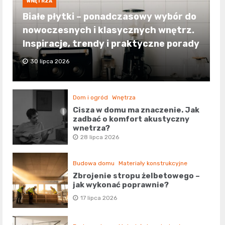
WNĘTRZA
Białe płytki – ponadczasowy wybór do
nowoczesnych i klasycznych wnętrz.
Inspiracje, trendy i praktyczne porady
30 lipca 2026
Dom i ogród
Wnętrza
Cisza w domu ma znaczenie. Jak
zadbać o komfort akustyczny
wnętrza?
28 lipca 2026
Budowa domu
Materiały konstrukcyjne
Zbrojenie stropu żelbetowego –
jak wykonać poprawnie?
17 lipca 2026