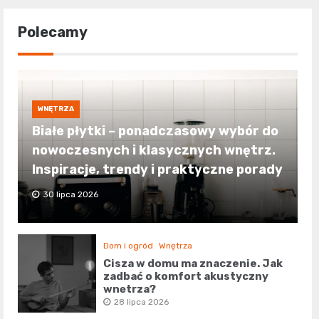
Polecamy
WNĘTRZA
Białe płytki – ponadczasowy wybór do
nowoczesnych i klasycznych wnętrz.
Inspiracje, trendy i praktyczne porady
30 lipca 2026
Dom i ogród
Wnętrza
Cisza w domu ma znaczenie. Jak
zadbać o komfort akustyczny
wnętrza?
28 lipca 2026