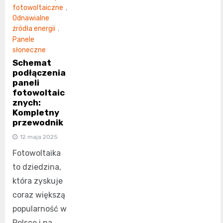
fotowoltaiczne
,
Odnawialne
źródła energii
,
Panele
słoneczne
Schemat
podłączenia
paneli
fotowoltaic
znych:
Kompletny
przewodnik
12 maja 2025
Fotowoltaika
to dziedzina,
która zyskuje
coraz większą
popularność w
Polsce i na