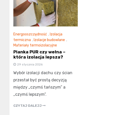
Energooszczędność
,
Izolacja
termiczna
,
Izolacje budowlane
,
Materiały termoizolacyjne
Pianka PUR czy wełna –
która izolacja lepsza?
29 stycznia 2026
Wybór izolacji dachu czy ścian
przestał być prostą decyzją
między „czymś tańszym” a
„czymś lepszym”.
CZYTAJ DALEJJ