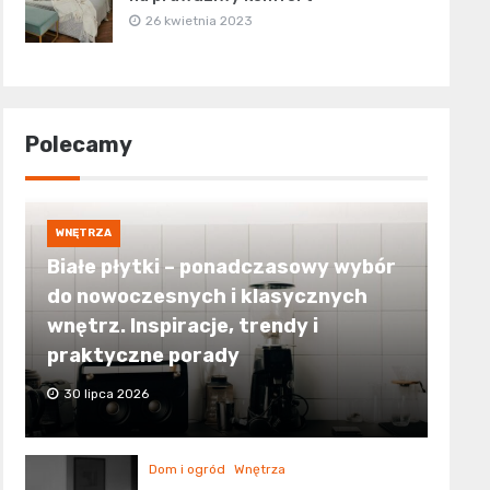
26 kwietnia 2023
Polecamy
WNĘTRZA
Białe płytki – ponadczasowy wybór
do nowoczesnych i klasycznych
wnętrz. Inspiracje, trendy i
praktyczne porady
30 lipca 2026
Dom i ogród
Wnętrza