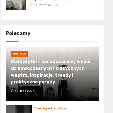
26 kwietnia 2023
Polecamy
WNĘTRZA
Białe płytki – ponadczasowy wybór
do nowoczesnych i klasycznych
wnętrz. Inspiracje, trendy i
praktyczne porady
30 lipca 2026
Dom i ogród
Wnętrza