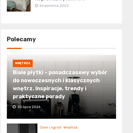
26 kwietnia 2023
Polecamy
WNĘTRZA
Białe płytki – ponadczasowy wybór
do nowoczesnych i klasycznych
wnętrz. Inspiracje, trendy i
praktyczne porady
30 lipca 2026
Dom i ogród
Wnętrza