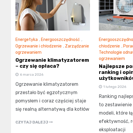
Energetyka
,
Energooszczędność
,
Energooszczędn
Ogrzewanie i chłodzenie
,
Zarządzanie
chłodzenie
,
Porad
ogrzewaniem
Technologie odna
ogrzewaniem
Ogrzewanie klimatyzatorem
– czy się opłaca?
Najlepsze po
ranking i opi
6 marca 2026
użytkownikó
Ogrzewanie klimatyzatorem
1 lutego 2026
przestało być egzotycznym
Ranking najlep
pomysłem i coraz częściej staje
to zestawienie
się realną alternatywą dla kotłów
modeli, które ł
efektywność, 
CZYTAJ DALEJJ
eksploatacji