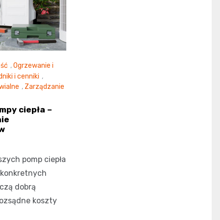
ość
,
Ogrzewanie i
niki i cenniki
,
wialne
,
Zarządzanie
mpy ciepła –
nie
w
szych pomp ciepła
 konkretnych
ączą dobrą
rozsądne koszty