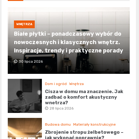
WNĘTRZA
Białe płytki – ponadczasowy wybór do
nowoczesnych i klasycznych wnętrz.
Inspiracje, trendy i praktyczne porady
30 lipca 2026
Dom i ogród
Wnętrza
Cisza w domu ma znaczenie. Jak
zadbać o komfort akustyczny
wnętrza?
28 lipca 2026
Budowa domu
Materiały konstrukcyjne
Zbrojenie stropu żelbetowego –
jak wykonać poprawnie?