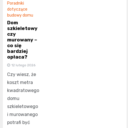
Poradniki
dotyczące
budowy domu
Dom
szkieletowy
czy
murowany –
co się
bardziej
opłaca?
12 lutego 2026
Czy wiesz, że
koszt metra
kwadratowego
domu
szkieletowego
i murowanego
potrafi być