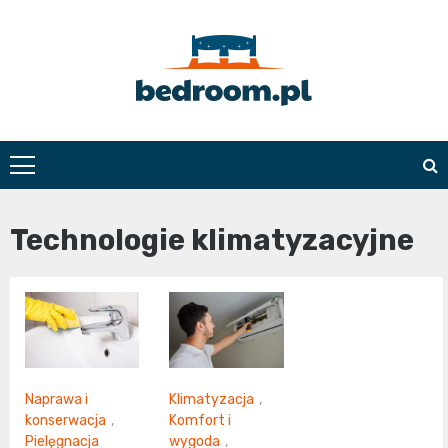
Skip
to
content
Bedroom.pl
Technologie klimatyzacyjne
Naprawa i
Klimatyzacja
,
konserwacja
,
Komfort i
Pielęgnacja
wygoda
,