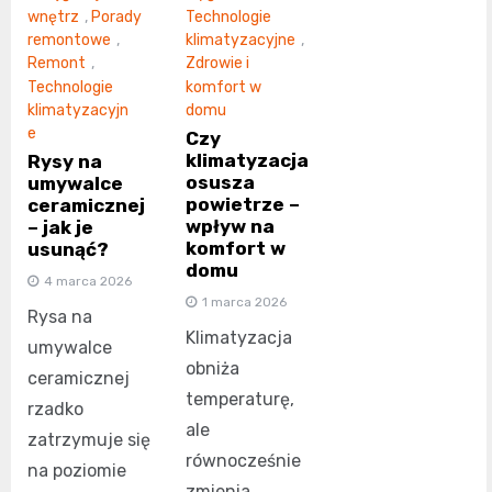
wnętrz
,
Porady
Technologie
remontowe
,
klimatyzacyjne
,
Remont
,
Zdrowie i
Technologie
komfort w
klimatyzacyjn
domu
e
Czy
klimatyzacja
Rysy na
osusza
umywalce
powietrze –
ceramicznej
wpływ na
– jak je
komfort w
usunąć?
domu
4 marca 2026
1 marca 2026
Rysa na
Klimatyzacja
umywalce
obniża
ceramicznej
temperaturę,
rzadko
ale
zatrzymuje się
równocześnie
na poziomie
zmienia