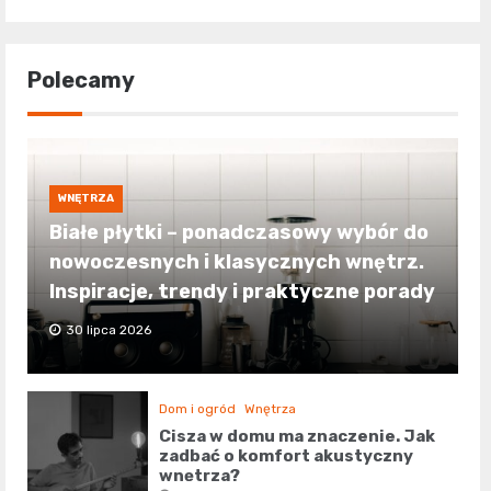
Polecamy
WNĘTRZA
Białe płytki – ponadczasowy wybór do
nowoczesnych i klasycznych wnętrz.
Inspiracje, trendy i praktyczne porady
30 lipca 2026
Dom i ogród
Wnętrza
Cisza w domu ma znaczenie. Jak
zadbać o komfort akustyczny
wnętrza?