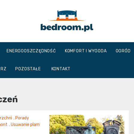
Bedroom.pl
ENERGOOSZCZĘDNOŚĆ
KOMFORT I WYGODA
OGRÓD
TRZ
POZOSTAŁE
KONTAKT
czeń
rzchni
,
Porady
ont
,
Usuwanie plam