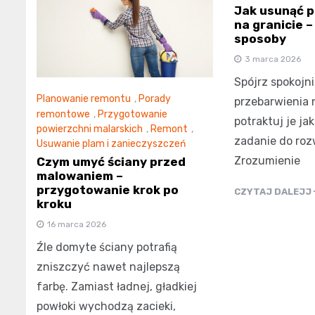
Jak usunąć p
na granicie 
sposoby
3 marca 2026
Spójrz spokojni
Planowanie remontu
,
Porady
przebarwienia n
remontowe
,
Przygotowanie
potraktuj je ja
powierzchni malarskich
,
Remont
,
zadanie do roz
Usuwanie plam i zanieczyszczeń
Zrozumienie
Czym umyć ściany przed
malowaniem –
przygotowanie krok po
CZYTAJ DALEJJ
kroku
16 marca 2026
Źle domyte ściany potrafią
zniszczyć nawet najlepszą
farbę. Zamiast ładnej, gładkiej
powłoki wychodzą zacieki,