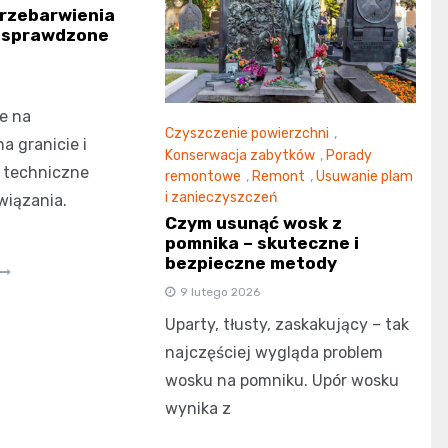
rzebarwienia
– sprawdzone
e na
Czyszczenie powierzchni
,
a granicie i
Konserwacja zabytków
,
Porady
k techniczne
remontowe
,
Remont
,
Usuwanie plam
i zanieczyszczeń
wiązania.
Czym usunąć wosk z
pomnika – skuteczne i
bezpieczne metody
9 lutego 2026
Uparty, tłusty, zaskakujący – tak
najczęściej wygląda problem
wosku na pomniku. Upór wosku
wynika z