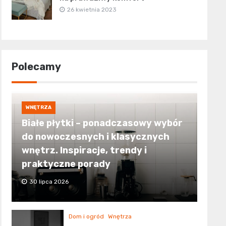
26 kwietnia 2023
Polecamy
WNĘTRZA
Białe płytki – ponadczasowy wybór
do nowoczesnych i klasycznych
wnętrz. Inspiracje, trendy i
praktyczne porady
30 lipca 2026
Dom i ogród
Wnętrza