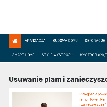
Skip
to
content
ARANŻACJA
BUDOWA DOMU
DEKORACJE
SMART HOME
STYLE WYSTROJU
WYSTRÓJ WNĘ
Usuwanie plam i zanieczysz
Pielęgnacja powie
remontowe
,
Rem
i zanieczyszczeń