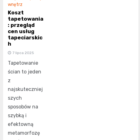
wnętrz
Koszt
tapetowania
: przegląd
cen usług
tapeciarskic
h
7 lipca 2025
Tapetowanie
ścian to jeden
z
najskuteczniej
szych
sposobów na
szybką i
efektowną
metamorfozę