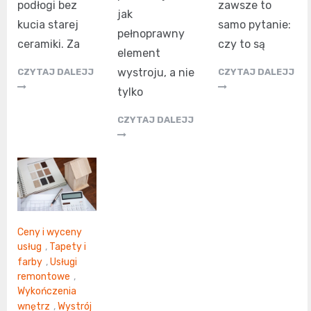
podłogi bez
zawsze to
jak
kucia starej
samo pytanie:
pełnoprawny
ceramiki. Za
czy to są
element
wystroju, a nie
CZYTAJ DALEJJ
CZYTAJ DALEJJ
tylko
CZYTAJ DALEJJ
Ceny i wyceny
usług
,
Tapety i
farby
,
Usługi
remontowe
,
Wykończenia
wnętrz
,
Wystrój