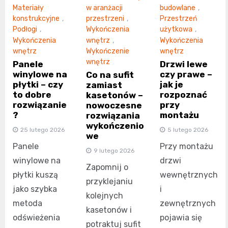
Materiały
w aranżacji
budowlane
,
konstrukcyjne
,
przestrzeni
,
Przestrzeń
Podłogi
,
Wykończenia
użytkowa
,
Wykończenia
wnętrz
,
Wykończenia
wnętrz
Wykończenie
wnętrz
wnętrz
Panele
Drzwi lewe
winylowe na
czy prawe –
Co na sufit
płytki – czy
jak je
zamiast
to dobre
rozpoznać
kasetonów –
rozwiązanie
przy
nowoczesne
?
montażu
rozwiązania
wykończenio
25 lutego 2026
5 lutego 2026
we
Panele
Przy montażu
9 lutego 2026
winylowe na
drzwi
Zapomnij o
płytki kuszą
wewnętrznych
przyklejaniu
jako szybka
i
kolejnych
metoda
zewnętrznych
kasetonów i
odświeżenia
pojawia się
potraktuj sufit