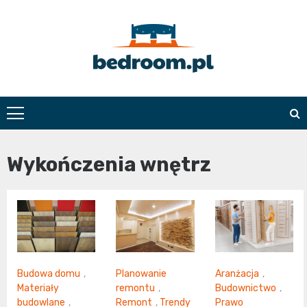
Skip
to
content
Bedroom.pl
Wykończenia wnętrz
Budowa domu
,
Planowanie
Aranżacja
,
Materiały
remontu
,
Budownictwo
,
budowlane
,
Remont
,
Trendy
Prawo