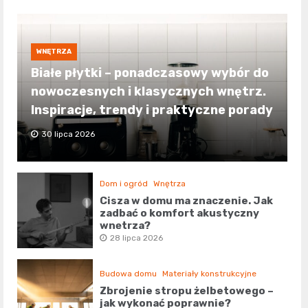
WNĘTRZA
Białe płytki – ponadczasowy wybór do
nowoczesnych i klasycznych wnętrz.
Inspiracje, trendy i praktyczne porady
30 lipca 2026
Dom i ogród
Wnętrza
Cisza w domu ma znaczenie. Jak
zadbać o komfort akustyczny
wnętrza?
28 lipca 2026
Budowa domu
Materiały konstrukcyjne
Zbrojenie stropu żelbetowego –
jak wykonać poprawnie?