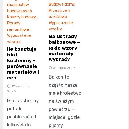
Budowa domu
,
materiałów
Przestrzeń
budowlanych
,
użytkowa
,
Koszty budowy
,
Wyposażenie
Porady
wnętrz
remontowe
,
Wyposażenie
Balustrady
balkonowe –
wnętrz
jakie wzory i
Ile kosztuje
materiały
blat
wybrać?
kuchenny –
porównanie
30 lipca 2025
materiałów i
Balkon to
cen
często nasze
12 kwietnia
2026
małe królestwo
Blat kuchenny
na świeżym
potrafi
powietrzu –
pochłonąć od
miejsce, gdzie
kilkuset do
pijemy