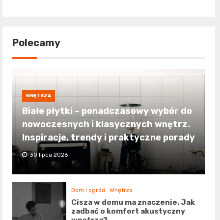
Polecamy
WNĘTRZA
Białe płytki – ponadczasowy wybór do
nowoczesnych i klasycznych wnętrz.
Inspiracje, trendy i praktyczne porady
30 lipca 2026
Dom i ogród
Wnętrza
Cisza w domu ma znaczenie. Jak
zadbać o komfort akustyczny