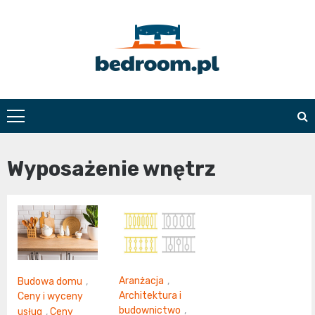
Skip
to
content
Bedroom.pl
Wyposażenie wnętrz
Aranżacja
,
Budowa domu
,
Architektura i
Ceny i wyceny
budownictwo
,
usług
,
Ceny