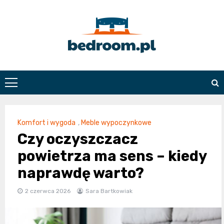
Skip
to
content
Bedroom.pl
Komfort i wygoda
,
Meble wypoczynkowe
Czy oczyszczacz
powietrza ma sens – kiedy
naprawdę warto?
2 czerwca 2026
Sara Bartkowiak