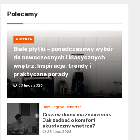
Polecamy
WNĘTRZA
Białe płytki – ponadczasowy wybór
do nowoczesnych i klasycznych
wnętrz. Inspiracje, trendy i
praktyczne porady
30 lipca 2026
Dom i ogród
Wnętrza
Cisza w domu ma znaczenie.
Jak zadbać o komfort
akustyczny wnętrza?
28 lipca 2026