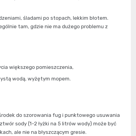
udzeniami, śladami po stopach, lekkim błotem.
zególnie tam, gdzie nie ma dużego problemu z
ycia większego pomieszczenia,
czystą wodą, wyżętym mopem.
 środek do szorowania fug i punktowego usuwania
ztwór sody (1–2 łyżki na 5 litrów wody) może być
ch, ale nie na błyszczącym gresie.