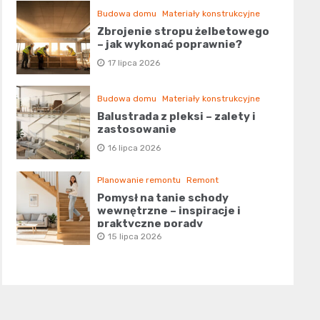
Budowa domu
Materiały konstrukcyjne
Zbrojenie stropu żelbetowego
– jak wykonać poprawnie?
17 lipca 2026
Budowa domu
Materiały konstrukcyjne
Balustrada z pleksi – zalety i
zastosowanie
16 lipca 2026
Planowanie remontu
Remont
Pomysł na tanie schody
wewnętrzne – inspiracje i
praktyczne porady
15 lipca 2026