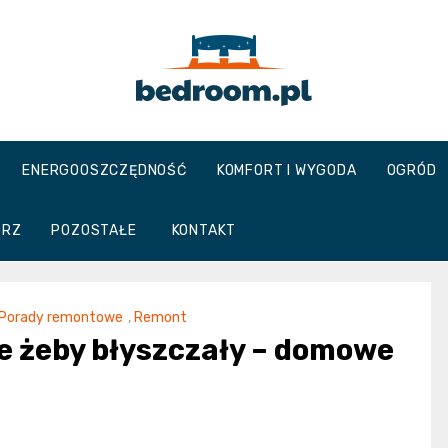
Bedroom.pl
ENERGOOSZCZĘDNOŚĆ
KOMFORT I WYGODA
OGRÓD
TRZ
POZOSTAŁE
KONTAKT
Porady remontowe
,
Remont
e żeby błyszczały – domowe