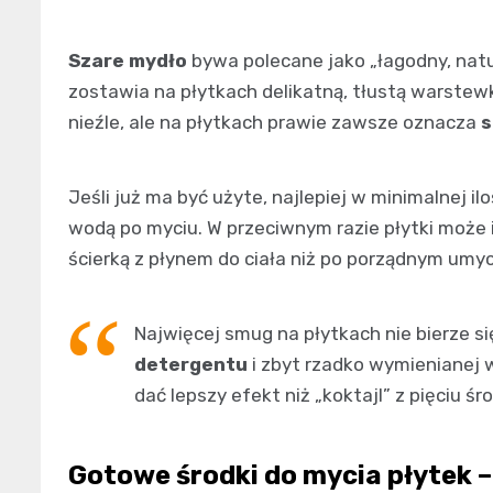
Szare mydło
bywa polecane jako „łagodny, natu
zostawia na płytkach delikatną, tłustą warstew
nieźle, ale na płytkach prawie zawsze oznacza
s
Jeśli już ma być użyte, najlepiej w minimalnej i
wodą po myciu. W przeciwnym razie płytki może i 
ścierką z płynem do ciała niż po porządnym umyc
Najwięcej smug na płytkach nie bierze się
detergentu
i zbyt rzadko wymienianej 
dać lepszy efekt niż „koktajl” z pięciu śr
Gotowe środki do mycia płytek –