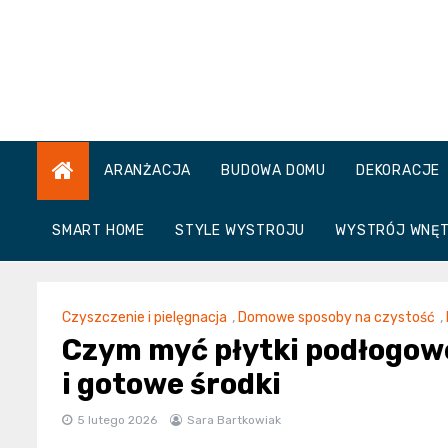
Skip
to
content
ARANŻACJA
BUDOWA DOMU
DEKORACJE
SMART HOME
STYLE WYSTROJU
WYSTRÓJ WNĘ
Czyszczenie i pielęgnacja
,
Domowe sposoby na czystość
,
Czym myć płytki podłogow
i gotowe środki
5 lutego 2026
Sara Bartkowiak