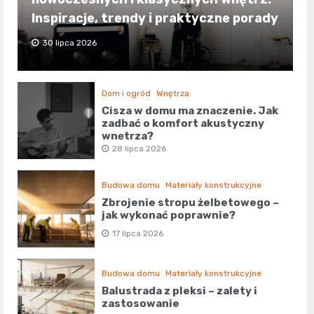
Inspiracje, trendy i praktyczne porady
30 lipca 2026
Dom i ogród
Wnętrza
Cisza w domu ma znaczenie. Jak
zadbać o komfort akustyczny
wnętrza?
28 lipca 2026
Budowa domu
Materiały konstrukcyjne
Zbrojenie stropu żelbetowego –
jak wykonać poprawnie?
17 lipca 2026
Budowa domu
Materiały konstrukcyjne
Balustrada z pleksi – zalety i
zastosowanie