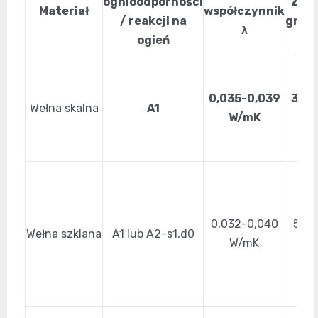
ognioodporności
Zak
Materiał
współczynnik
/ reakcji na
grub
λ
ogień
0,035-0,039
30-
Wełna skalna
A1
W/mK
m
0,032-0,040
50-1
Wełna szklana
A1 lub A2-s1,d0
W/mK
m