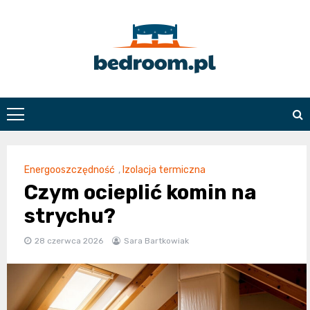
Skip
to
content
Bedroom.pl
Energooszczędność
,
Izolacja termiczna
Czym ocieplić komin na
strychu?
28 czerwca 2026
Sara Bartkowiak