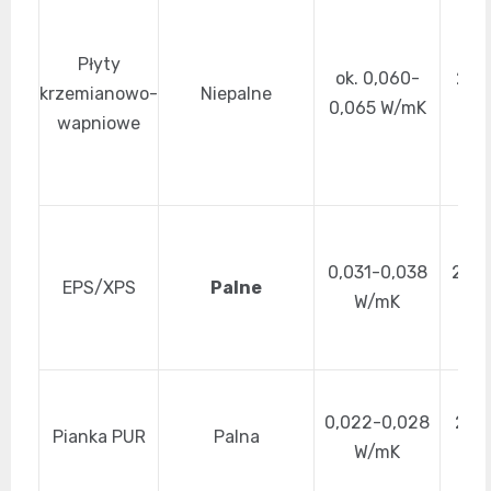
Płyty
ok. 0,060-
25-
krzemianowo-
Niepalne
0,065 W/mK
m
wapniowe
0,031-0,038
20-1
EPS/XPS
Palne
W/mK
m
0,022-0,028
20-
Pianka PUR
Palna
W/mK
m