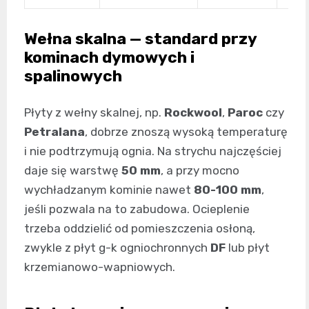
Wełna skalna — standard przy
kominach dymowych i
spalinowych
Płyty z wełny skalnej, np.
Rockwool
,
Paroc
czy
Petralana
, dobrze znoszą wysoką temperaturę
i nie podtrzymują ognia. Na strychu najczęściej
daje się warstwę
50 mm
, a przy mocno
wychładzanym kominie nawet
80-100 mm
,
jeśli pozwala na to zabudowa. Ocieplenie
trzeba oddzielić od pomieszczenia osłoną,
zwykle z płyt g-k ogniochronnych
DF
lub płyt
krzemianowo-wapniowych.