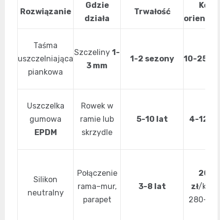
Gdzie
Kosz
Rozwiązanie
Trwałość
działa
orientac
Taśma
Szczeliny
1-
uszczelniająca
1-2 sezony
10-25 zł
/
3 mm
piankowa
Uszczelka
Rowek w
gumowa
ramie lub
5-10 lat
4-12 zł
EPDM
skrzydle
Połączenie
20-3
Silikon
rama–mur,
3-8 lat
zł
/kart
neutralny
parapet
280-300