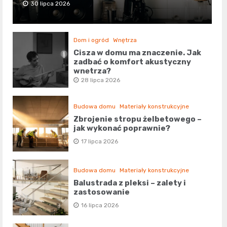
30 lipca 2026
Dom i ogród
Wnętrza
Cisza w domu ma znaczenie. Jak
zadbać o komfort akustyczny
wnętrza?
28 lipca 2026
Budowa domu
Materiały konstrukcyjne
Zbrojenie stropu żelbetowego –
jak wykonać poprawnie?
17 lipca 2026
Budowa domu
Materiały konstrukcyjne
Balustrada z pleksi – zalety i
zastosowanie
16 lipca 2026