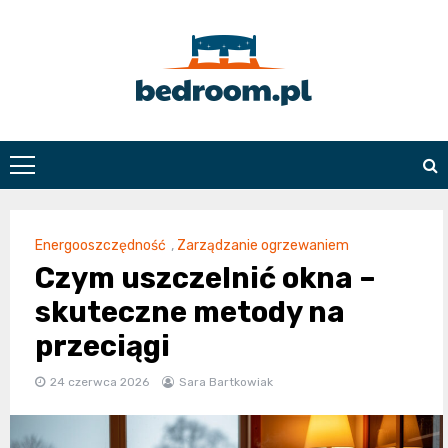
Skip
to
content
Bedroom.pl
Energooszczędność
,
Zarządzanie ogrzewaniem
Czym uszczelnić okna –
skuteczne metody na
przeciągi
24 czerwca 2026
Sara Bartkowiak