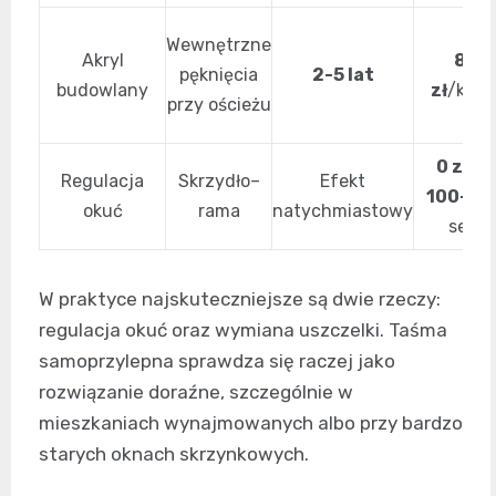
Wewnętrzne
Akryl
8-18
pęknięcia
2-5 lat
budowlany
zł
/kart
przy ościeżu
0 zł
DIY
Regulacja
Skrzydło–
Efekt
100-250
okuć
rama
natychmiastowy
serwi
W praktyce najskuteczniejsze są dwie rzeczy:
regulacja okuć oraz wymiana uszczelki. Taśma
samoprzylepna sprawdza się raczej jako
rozwiązanie doraźne, szczególnie w
mieszkaniach wynajmowanych albo przy bardzo
starych oknach skrzynkowych.