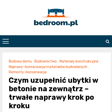
Skip
to
content
Bedroom.pl
Budowa domu
,
Budownictwo
,
Materiały konstrukcyjne
,
Naprawy i konserwacja materiałów budowlanych
,
Remonty i konserwacja
Czym uzupełnić ubytki w
betonie na zewnątrz –
trwałe naprawy krok po
kroku