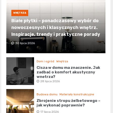
WNĘTRZA
Białe płytki – ponadczasowy wybór do
nowoczesnych i klasycznych wnętrz.
Inspiracje, trendy i praktyczne porady
30 lipca 2026
Dom i ogród
Wnętrza
Cisza w domu ma znaczenie. Jak
zadbać o komfort akustyczny
wnętrza?
28 lipca 2026
Budowa domu
Materiały konstrukcyjne
Zbrojenie stropu żelbetowego –
jak wykonać poprawnie?
17 lipca 2026