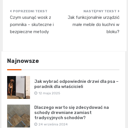
Nawigacja
Czym usunąć wosk z
Jak funkcjonalnie urządzić
wpisu
pomnika – skuteczne i
małe meble do kuchni w
bezpieczne metody
bloku?
Najnowsze
Jak wybrać odpowiednie drzwi dla psa –
poradnik dla właścicieli
12 maja 2025
Dlaczego warto się zdecydować na
schody drewniane zamiast
tradycyjnych schodów?
24 września 2024