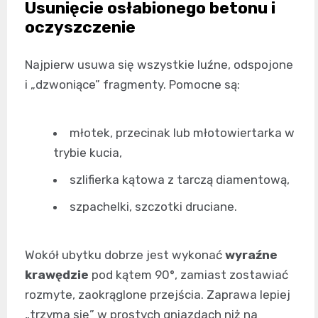
Usunięcie osłabionego betonu i
oczyszczenie
Najpierw usuwa się wszystkie luźne, odspojone
i „dzwoniące” fragmenty. Pomocne są:
młotek, przecinak lub młotowiertarka w
trybie kucia,
szlifierka kątowa z tarczą diamentową,
szpachelki, szczotki druciane.
Wokół ubytku dobrze jest wykonać
wyraźne
krawędzie
pod kątem 90°, zamiast zostawiać
rozmyte, zaokrąglone przejścia. Zaprawa lepiej
„trzyma się” w prostych gniazdach niż na