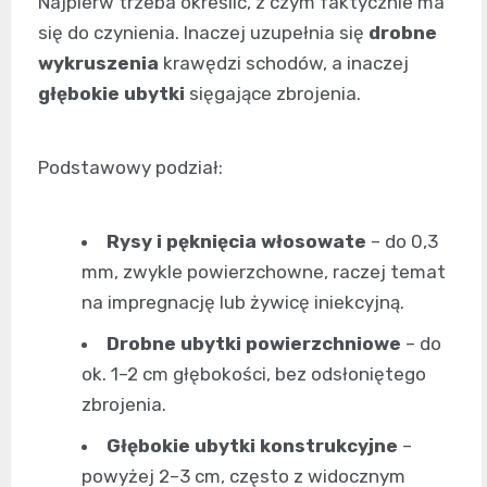
Najpierw trzeba określić, z czym faktycznie ma
się do czynienia. Inaczej uzupełnia się
drobne
wykruszenia
krawędzi schodów, a inaczej
głębokie ubytki
sięgające zbrojenia.
Podstawowy podział:
Rysy i pęknięcia włosowate
– do 0,3
mm, zwykle powierzchowne, raczej temat
na impregnację lub żywicę iniekcyjną.
Drobne ubytki powierzchniowe
– do
ok. 1–2 cm głębokości, bez odsłoniętego
zbrojenia.
Głębokie ubytki konstrukcyjne
–
powyżej 2–3 cm, często z widocznym