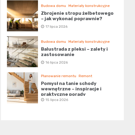
Budowa domu
Materiały konstrukcyjne
Zbrojenie stropu żelbetowego
– jak wykonać poprawnie?
17 lipca 2026
Budowa domu
Materiały konstrukcyjne
Balustrada z pleksi – zalety i
zastosowanie
16 lipca 2026
Planowanie remontu
Remont
Pomysł na tanie schody
wewnętrzne – inspiracje i
praktyczne porady
15 lipca 2026