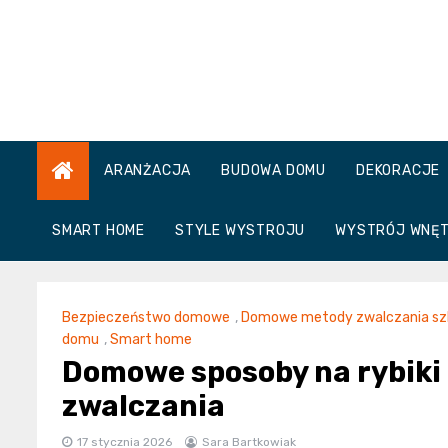
Skip
to
content
ARANŻACJA
BUDOWA DOMU
DEKORACJE
SMART HOME
STYLE WYSTROJU
WYSTRÓJ WNĘ
Bezpieczeństwo domowe
,
Domowe metody zwalczania sz
domu
,
Smart home
Domowe sposoby na rybiki
zwalczania
17 stycznia 2026
Sara Bartkowiak