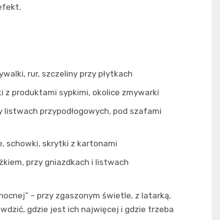
efekt.
walki, rur, szczeliny przy płytkach
i z produktami sypkimi, okolice zmywarki
zy listwach przypodłogowych, pod szafami
, schowki, skrytki z kartonami
żkiem, przy gniazdkach i listwach
nocnej” – przy zgaszonym świetle, z latarką,
dzić, gdzie jest ich najwięcej i gdzie trzeba