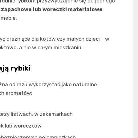
utrudnić rybikom przyzwyczajenie się do jednego
 zapachowe lub woreczki materiałowe
 meble.
być drażniące dla kotów czy małych dzieci – w
nktowo, a nie w całym mieszkaniu.
ją rybiki
ożna od razu wykorzystać jako naturalne
nych aromatów:
przy listwach, w zakamarkach
ek lub woreczków
 zabezpieczonych pojemniczkach