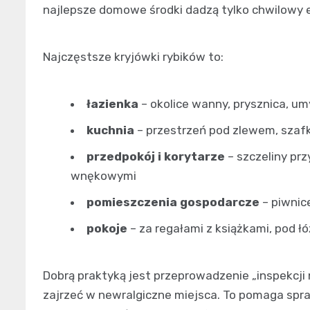
najlepsze domowe środki dadzą tylko chwilowy 
Najczęstsze kryjówki rybików to:
łazienka
– okolice wanny, prysznica, umy
kuchnia
– przestrzeń pod zlewem, szafk
przedpokój i korytarze
– szczeliny pr
wnękowymi
pomieszczenia gospodarcze
– piwnice
pokoje
– za regałami z książkami, pod łó
Dobrą praktyką jest przeprowadzenie „inspekcji 
zajrzeć w newralgiczne miejsca. To pomaga spraw