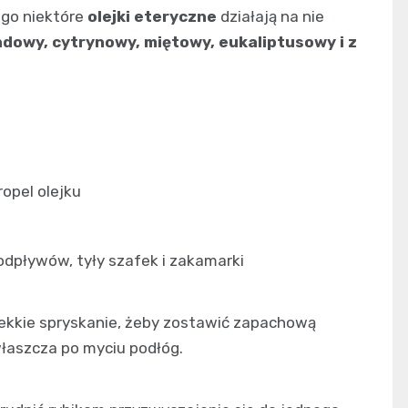
ego niektóre
olejki eteryczne
działają na nie
dowy, cytrynowy, miętowy, eukaliptusowy i z
ropel olejku
odpływów, tyły szafek i zakamarki
 lekkie spryskanie, żeby zostawić zapachową
właszcza po myciu podłóg.