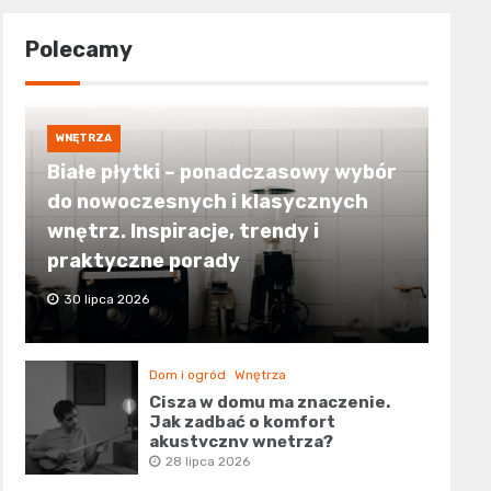
Polecamy
WNĘTRZA
Białe płytki – ponadczasowy wybór
do nowoczesnych i klasycznych
wnętrz. Inspiracje, trendy i
praktyczne porady
30 lipca 2026
Dom i ogród
Wnętrza
Cisza w domu ma znaczenie.
Jak zadbać o komfort
akustyczny wnętrza?
28 lipca 2026