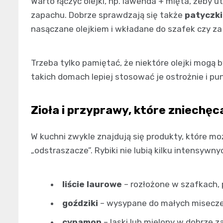
Warto łączyć olejki, np. lawenda + mięta, żeby 
zapachu. Dobrze sprawdzają się także
patyczki
nasączane olejkiem i wkładane do szafek czy za
Trzeba tylko pamiętać, że niektóre olejki mogą 
takich domach lepiej stosować je ostrożnie i pu
Zioła i przyprawy, które zniechęca
W kuchni zwykle znajdują się produkty, które m
„odstraszacze”. Rybiki nie lubią kilku intensyw
liście laurowe
– rozłożone w szafkach, 
goździki
– wysypane do małych misecz
cynamon
– laski lub mielony w dobrze