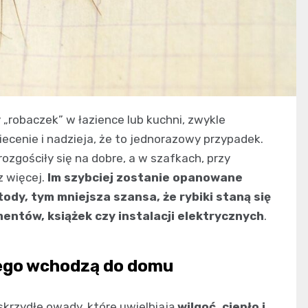
„robaczek” w łazience lub kuchni, zwykle
ecenie i nadzieja, że to jednorazowy przypadek.
 rozgościły się na dobre, a w szafkach, przy
z więcej.
Im szybciej zostanie opanowane
y, tym mniejsza szansa, że rybiki staną się
entów, książek czy instalacji elektrycznych
.
czego wchodzą do domu
skrzydłe owady, które uwielbiają
wilgoć, ciepło i