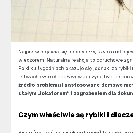
Najpierw pojawia się pojedynczy, szybko mknący 
wieczorem. Naturalna reakcja to odruchowe zgni
Po kilku tygodniach okazuje się jednak, że rybiki
listwach i wokół odpływów zaczyna być ich cora
źródło problemu i zastosowane domowe metod
stałym „lokatorem” i zagrożeniem dla dokum
Czym właściwie są rybiki i dla
Rybiki (najczęściej
rybik cukrowy
) to małe, bez