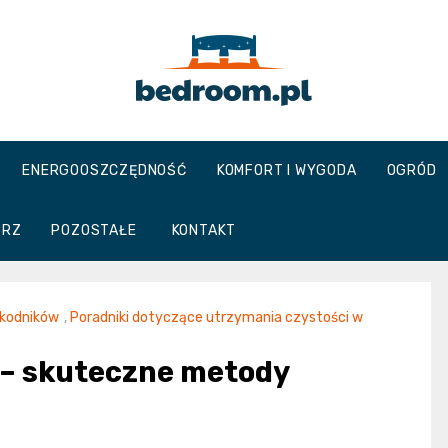
Bedroom.pl
ENERGOOSZCZĘDNOŚĆ
KOMFORT I WYGODA
OGRÓD
TRZ
POZOSTAŁE
KONTAKT
kodników
,
Poradniki dotyczące utrzymania czystości w
 – skuteczne metody