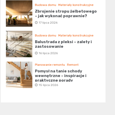
Budowa domu
Materiały konstrukcyjne
Zbrojenie stropu żelbetowego
– jak wykonać poprawnie?
17 lipca 2026
Budowa domu
Materiały konstrukcyjne
Balustrada z pleksi – zalety i
zastosowanie
16 lipca 2026
Planowanie remontu
Remont
Pomysł na tanie schody
wewnętrzne – inspiracje i
praktyczne porady
15 lipca 2026