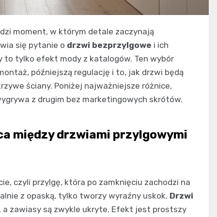
hodzi moment, w którym detale zaczynają
wia się pytanie o
drzwi bezprzylgowe
i ich
y to tylko efekt mody z katalogów. Ten wybór
ontaż, późniejszą regulację i to, jak drzwi będą
 krzywe ściany. Poniżej najważniejsze różnice,
 wygrywa z drugim bez marketingowych skrótów.
ca między drzwiami przylgowymi
e, czyli przylgę, która po zamknięciu zachodzi na
dealnie z opaską, tylko tworzy wyraźny uskok.
Drzwi
 a zawiasy są zwykle ukryte. Efekt jest prostszy