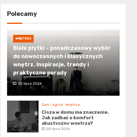
Polecamy
WNĘTRZA
Białe płytki – ponadczasowy wybór
do nowoczesnych i klasycznych
wnętrz. Inspiracje, trendy i
praktyczne porady
30 lipca 2026
Dom i ogród
Wnętrza
Cisza w domu ma znaczenie.
Jak zadbać o komfort
akustyczny wnętrza?
28 lipca 2026