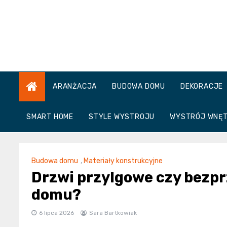
Skip
to
content
ARANŻACJA
BUDOWA DOMU
DEKORACJE
SMART HOME
STYLE WYSTROJU
WYSTRÓJ WNĘ
Budowa domu
,
Materiały konstrukcyjne
Drzwi przylgowe czy bezpr
domu?
6 lipca 2026
Sara Bartkowiak