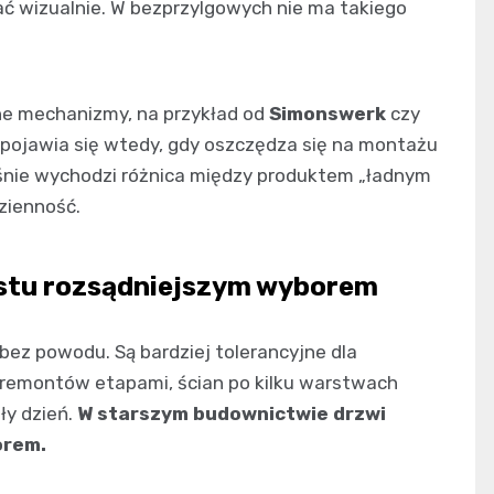
ć wizualnie. W bezprzylgowych nie ma takiego
ane mechanizmy, na przykład od
Simonswerk
czy
m pojawia się wtedy, gdy oszczędza się na montażu
aśnie wychodzi różnica między produktem „ładnym
zienność.
ostu rozsądniejszym wyborem
bez powodu. Są bardziej tolerancyjne dla
, remontów etapami, ścian po kilku warstwach
ały dzień.
W starszym budownictwie drzwi
orem.