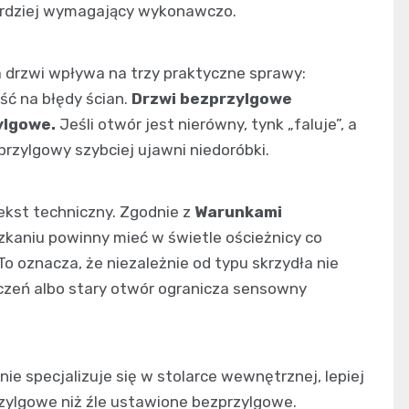
 bardziej wymagający wykonawczo.
a drzwi wpływa na trzy praktyczne sprawy:
ść na błędy ścian.
Drzwi bezprzylgowe
ylgowe.
Jeśli otwór jest nierówny, tynk „faluje”, a
rzylgowy szybciej ujawni niedoróbki.
ekst techniczny. Zgodnie z
Warunkami
kaniu powinny mieć w świetle ościeżnicy co
 To oznacza, że niezależnie od typu skrzydła nie
zczeń albo stary otwór ogranicza sensowny
nie specjalizuje się w stolarce wewnętrznej, lepiej
ylgowe niż źle ustawione bezprzylgowe.