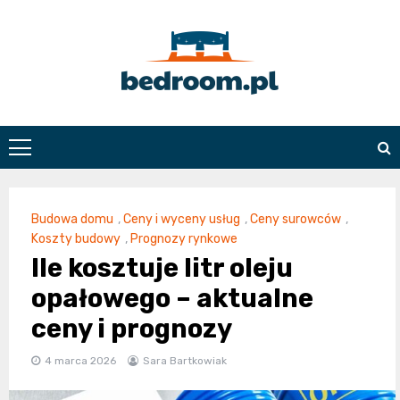
Skip
to
content
Bedroom.pl
Budowa domu
,
Ceny i wyceny usług
,
Ceny surowców
,
Koszty budowy
,
Prognozy rynkowe
Ile kosztuje litr oleju
opałowego – aktualne
ceny i prognozy
4 marca 2026
Sara Bartkowiak