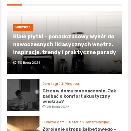
WNĘTRZA
Białe płytki – ponadczasowy wybór do
nowoczesnych i klasycznych wnętrz.
Inspiracje, trendy i praktyczne porady
30 lipca 2026
Dom i ogród
Wnętrza
Cisza w domu ma znaczenie. Jak
zadbać o komfort akustyczny
wnętrza?
28 lipca 2026
Budowa domu
Materiały konstrukcyjne
Zbrojenie stropu żelbetowego –