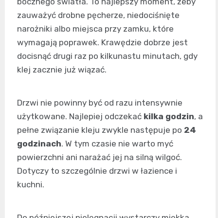
bocznego światła. To najlepszy moment, żeby
zauważyć drobne pęcherze, niedociśnięte
narożniki albo miejsca przy zamku, które
wymagają poprawek. Krawędzie dobrze jest
docisnąć drugi raz po kilkunastu minutach, gdy
klej zacznie już wiązać.
Drzwi nie powinny być od razu intensywnie
użytkowane. Najlepiej odczekać
kilka godzin
, a
pełne związanie kleju zwykle następuje po
24
godzinach
. W tym czasie nie warto myć
powierzchni ani narażać jej na silną wilgoć.
Dotyczy to szczególnie drzwi w łazience i
kuchni.
Do późniejszej pielęgnacji wystarczy miękka