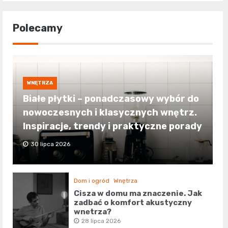
Polecamy
WNĘTRZA
Białe płytki – ponadczasowy wybór do
nowoczesnych i klasycznych wnętrz.
Inspiracje, trendy i praktyczne porady
30 lipca 2026
Dom i ogród
Wnętrza
Cisza w domu ma znaczenie. Jak
zadbać o komfort akustyczny
wnętrza?
28 lipca 2026