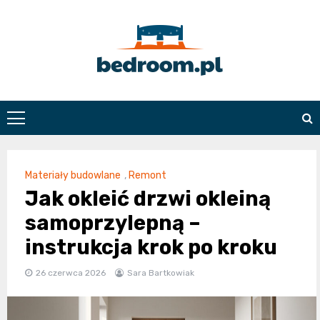
Skip
to
content
Bedroom.pl
Materiały budowlane
,
Remont
Jak okleić drzwi okleiną
samoprzylepną –
instrukcja krok po kroku
26 czerwca 2026
Sara Bartkowiak