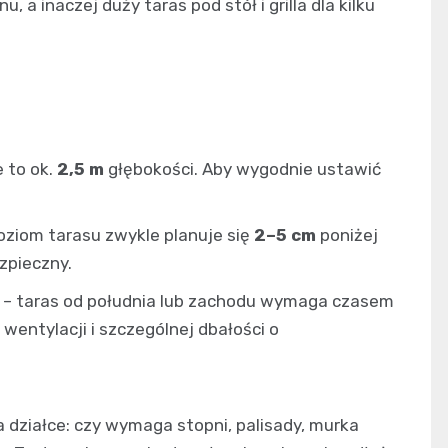
, a inaczej duży taras pod stół i grilla dla kilku
 to ok.
2,5 m
głębokości. Aby wygodnie ustawić
oziom tarasu zwykle planuje się
2–5 cm
poniżej
zpieczny.
– taras od południa lub zachodu wymaga czasem
 wentylacji i szczególnej dbałości o
a działce: czy wymaga stopni, palisady, murka