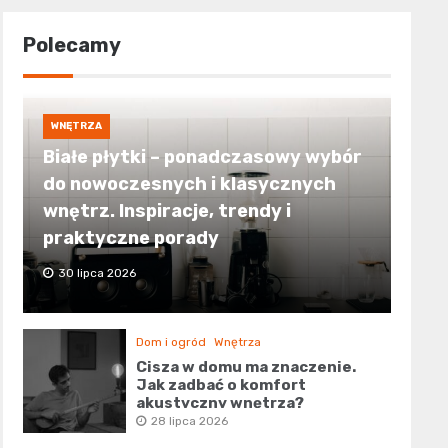
Polecamy
WNĘTRZA
Białe płytki – ponadczasowy wybór
do nowoczesnych i klasycznych
wnętrz. Inspiracje, trendy i
praktyczne porady
30 lipca 2026
Dom i ogród
Wnętrza
Cisza w domu ma znaczenie.
Jak zadbać o komfort
akustyczny wnętrza?
28 lipca 2026