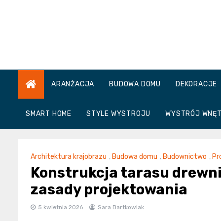
Skip
to
content
ARANŻACJA
BUDOWA DOMU
DEKORACJE
SMART HOME
STYLE WYSTROJU
WYSTRÓJ WNĘ
Architektura krajobrazu
,
Budowa domu
,
Budownictwo
,
Pr
Konstrukcja tarasu drewn
zasady projektowania
5 kwietnia 2026
Sara Bartkowiak