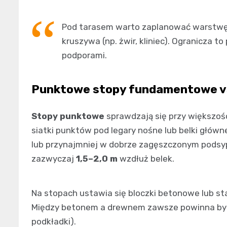
Pod tarasem warto zaplanować warstwę
kruszywa (np. żwir, kliniec). Ogranicza to
podporami.
Punktowe stopy fundamentowe v
Stopy punktowe
sprawdzają się przy większo
siatki punktów pod legary nośne lub belki główn
lub przynajmniej w dobrze zagęszczonym podsy
zazwyczaj
1,5–2,0 m
wzdłuż belek.
Na stopach ustawia się bloczki betonowe lub sta
Między betonem a drewnem zawsze powinna być 
podkładki).