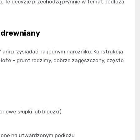
u. Te decyzje przechodzą płynnie w temat podłoża
 drewniany
” ani przysiadać na jednym narożniku. Konstrukcja
dłoże – grunt rodzimy, dobrze zagęszczony, często
onowe słupki lub bloczki)
one na utwardzonym podłożu