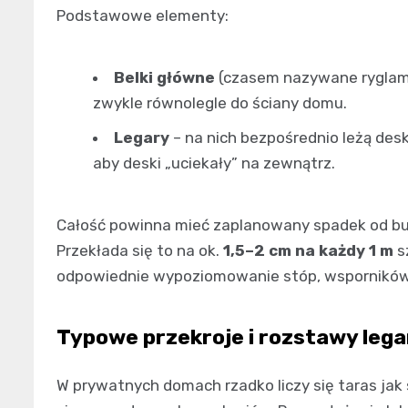
Podstawowe elementy:
Belki główne
(czasem nazywane ryglami)
zwykle równolegle do ściany domu.
Legary
– na nich bezpośrednio leżą desk
aby deski „uciekały” na zewnątrz.
Całość powinna mieć zaplanowany spadek od bu
Przekłada się to na ok.
1,5–2 cm na każdy 1 m
sz
odpowiednie wypoziomowanie stóp, wsporników i 
Typowe przekroje i rozstawy leg
W prywatnych domach rzadko liczy się taras jak