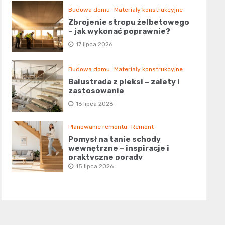
Budowa domu
Materiały konstrukcyjne
Zbrojenie stropu żelbetowego
– jak wykonać poprawnie?
17 lipca 2026
Budowa domu
Materiały konstrukcyjne
Balustrada z pleksi – zalety i
zastosowanie
16 lipca 2026
Planowanie remontu
Remont
Pomysł na tanie schody
wewnętrzne – inspiracje i
praktyczne porady
15 lipca 2026