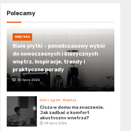
Polecamy
WNĘTRZA
Białe płytki – ponadczasowy wybór
do nowoczesnych i klasycznych
wnętrz. Inspiracje, trendy i
praktyczne porady
30 lipca 2026
Dom i ogród
Wnętrza
Cisza w domu ma znaczenie.
Jak zadbać o komfort
akustyczny wnętrza?
28 lipca 2026