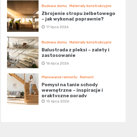
Budowa domu
Materiały konstrukcyjne
Zbrojenie stropu żelbetowego
– jak wykonać poprawnie?
17 lipca 2026
Budowa domu
Materiały konstrukcyjne
Balustrada z pleksi – zalety i
zastosowanie
16 lipca 2026
Planowanie remontu
Remont
Pomysł na tanie schody
wewnętrzne – inspiracje i
praktyczne porady
15 lipca 2026