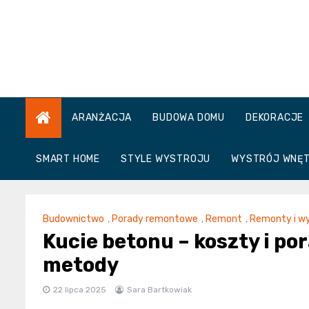
Skip
to
content
ARANŻACJA
BUDOWA DOMU
DEKORACJE
SMART HOME
STYLE WYSTROJU
WYSTRÓJ WNĘ
Budownictwo
,
Porady remontowe
,
Remont
,
Remonty i w
Kucie betonu – koszty i p
metody
22 lipca 2025
Sara Bartkowiak