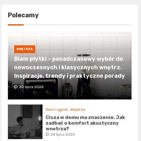
Polecamy
WNĘTRZA
Białe płytki – ponadczasowy wybór do
nowoczesnych i klasycznych wnętrz.
Inspiracje, trendy i praktyczne porady
30 lipca 2026
Dom i ogród
Wnętrza
Cisza w domu ma znaczenie. Jak
zadbać o komfort akustyczny
wnętrza?
28 lipca 2026