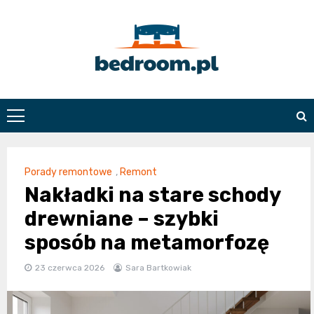
Skip
to
content
Bedroom.pl
Porady remontowe
,
Remont
Nakładki na stare schody
drewniane – szybki
sposób na metamorfozę
23 czerwca 2026
Sara Bartkowiak