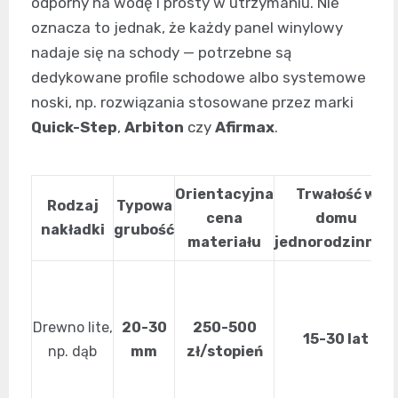
odporny na wodę i prosty w utrzymaniu. Nie
oznacza to jednak, że każdy panel winylowy
nadaje się na schody — potrzebne są
dedykowane profile schodowe albo systemowe
noski, np. rozwiązania stosowane przez marki
Quick-Step
,
Arbiton
czy
Afirmax
.
Orientacyjna
Trwałość w
Rodzaj
Typowa
cena
domu
nakładki
grubość
materiału
jednorodzinnym
Drewno lite,
20-30
250-500
15-30 lat
np. dąb
mm
zł/stopień