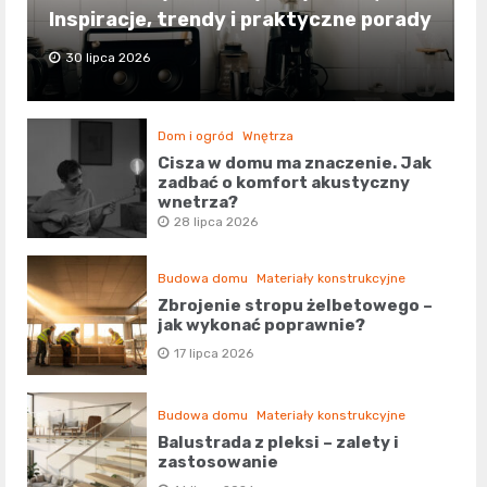
Inspiracje, trendy i praktyczne porady
30 lipca 2026
Dom i ogród
Wnętrza
Cisza w domu ma znaczenie. Jak
zadbać o komfort akustyczny
wnętrza?
28 lipca 2026
Budowa domu
Materiały konstrukcyjne
Zbrojenie stropu żelbetowego –
jak wykonać poprawnie?
17 lipca 2026
Budowa domu
Materiały konstrukcyjne
Balustrada z pleksi – zalety i
zastosowanie