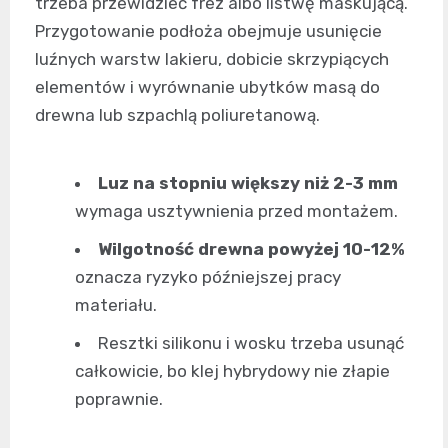
trzeba przewidzieć frez albo listwę maskującą.
Przygotowanie podłoża obejmuje usunięcie
luźnych warstw lakieru, dobicie skrzypiących
elementów i wyrównanie ubytków masą do
drewna lub szpachlą poliuretanową.
Luz na stopniu większy niż 2-3 mm
wymaga usztywnienia przed montażem.
Wilgotność drewna powyżej 10-12%
oznacza ryzyko późniejszej pracy
materiału.
Resztki silikonu i wosku trzeba usunąć
całkowicie, bo klej hybrydowy nie złapie
poprawnie.