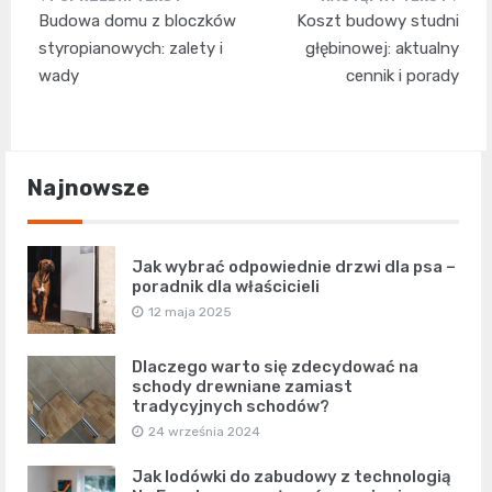
Nawigacja
Budowa domu z bloczków
Koszt budowy studni
wpisu
styropianowych: zalety i
głębinowej: aktualny
wady
cennik i porady
Najnowsze
Jak wybrać odpowiednie drzwi dla psa –
poradnik dla właścicieli
12 maja 2025
Dlaczego warto się zdecydować na
schody drewniane zamiast
tradycyjnych schodów?
24 września 2024
Jak lodówki do zabudowy z technologią