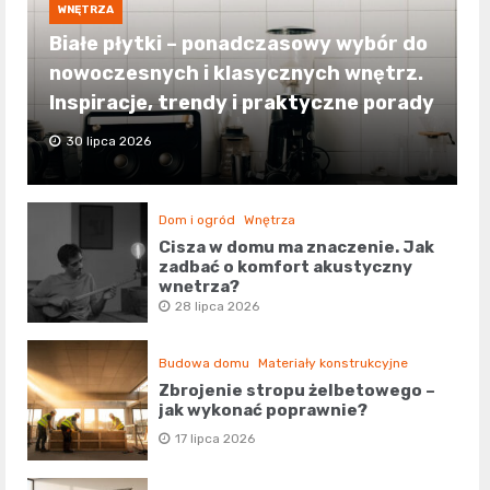
WNĘTRZA
Białe płytki – ponadczasowy wybór do
nowoczesnych i klasycznych wnętrz.
Inspiracje, trendy i praktyczne porady
30 lipca 2026
Dom i ogród
Wnętrza
Cisza w domu ma znaczenie. Jak
zadbać o komfort akustyczny
wnętrza?
28 lipca 2026
Budowa domu
Materiały konstrukcyjne
Zbrojenie stropu żelbetowego –
jak wykonać poprawnie?
17 lipca 2026