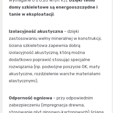
wymagane U ≤ 0,20 W/(m²K)).
Dzięki temu
domy szkieletowe są energooszczędne i
tanie w eksploatacji
.
Izolacyjność akustyczna
– dzięki
zastosowaniu wełny mineralnej w konstrukcji,
ściana szkieletowa zapewnia dobrą
izolacyjność akustyczną, którą można
dodatkowo poprawić stosując specjalne
rozwiązania (np. podwójne poszycie GK, maty
akustyczne, rozdzielenie warstw materiałami
elastycznymi).
Odporność ogniowa
– przy odpowiednim
zabezpieczeniu (impregnacja drewna,
stosowanie płyt gipsowo-kartonowych) ściana