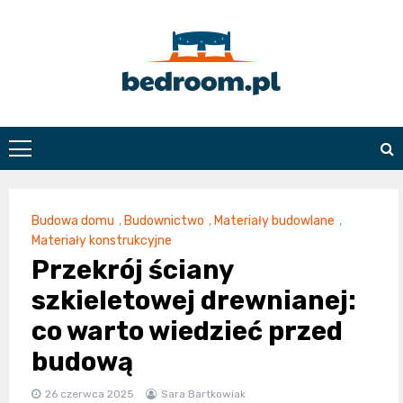
Skip
to
content
Bedroom.pl
Budowa domu
,
Budownictwo
,
Materiały budowlane
,
Materiały konstrukcyjne
Przekrój ściany
szkieletowej drewnianej:
co warto wiedzieć przed
budową
26 czerwca 2025
Sara Bartkowiak