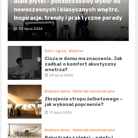
Białe płytki – ponadczasowy wybór do
nowoczesnych i klasycznych wnętrz.
Inspiracje, trendy i praktyczne porady
30 lipca 2026
Dom i ogród
Wnętrza
Cisza w domu ma znaczenie. Jak
zadbać o komfort akustyczny
wnętrza?
28 lipca 2026
Budowa domu
Materiały konstrukcyjne
Zbrojenie stropu żelbetowego –
jak wykonać poprawnie?
17 lipca 2026
Budowa domu
Materiały konstrukcyjne
Balustrada z pleksi – zalety i