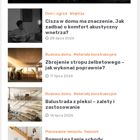
Dom i ogród
Wnętrza
Cisza w domu ma znaczenie. Jak
zadbać o komfort akustyczny
wnętrza?
28 lipca 2026
Budowa domu
Materiały konstrukcyjne
Zbrojenie stropu żelbetowego –
jak wykonać poprawnie?
17 lipca 2026
Budowa domu
Materiały konstrukcyjne
Balustrada z pleksi – zalety i
zastosowanie
16 lipca 2026
Planowanie remontu
Remont
Pomysł na tanie schody