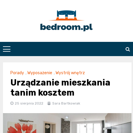
Skip
to
content
Bedroom.pl
Porady
,
Wyposażenie
,
Wystrój wnętrz
Urządzanie mieszkania
tanim kosztem
25 sierpnia 2022
Sara Bartkowiak