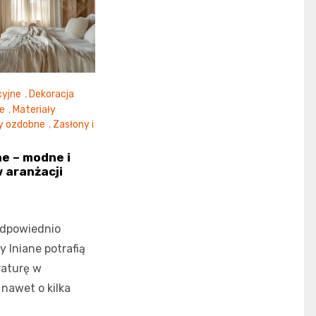
cyjne
,
Dekoracja
e
,
Materiały
ny ozdobne
,
Zasłony i
ne – modne i
 aranżacji
odpowiednio
 lniane potrafią
raturę w
nawet o kilka