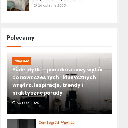
26 kwietnia 2023
Polecamy
WNĘTRZA
Białe płytki – ponadczasowy wybór
do nowoczesnych i klasycznych
wnętrz. Inspiracje, trendy i
praktyczne porady
30 lipca 2026
Dom i ogród
Wnętrza