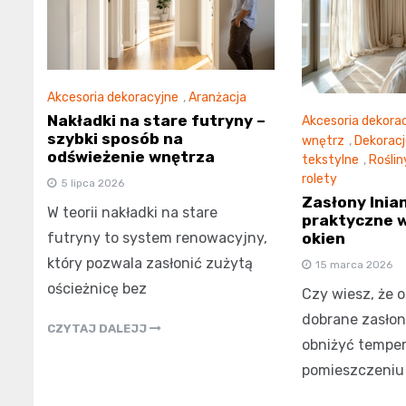
Akcesoria dekoracyjne
,
Aranżacja
Nakładki na stare futryny –
Akcesoria dekora
szybki sposób na
wnętrz
,
Dekoracj
odświeżenie wnętrza
tekstylne
,
Rośli
rolety
5 lipca 2026
Zasłony lnia
W teorii nakładki na stare
praktyczne w
futryny to system renowacyjny,
okien
który pozwala zasłonić zużytą
15 marca 2026
ościeżnicę bez
Czy wiesz, że 
dobrane zasłony
CZYTAJ DALEJJ
obniżyć tempe
pomieszczeniu 