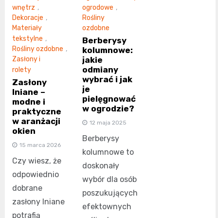
wnętrz
,
ogrodowe
,
Dekoracje
,
Rośliny
Materiały
ozdobne
tekstylne
,
Berberysy
Rośliny ozdobne
,
kolumnowe:
jakie
Zasłony i
odmiany
rolety
wybrać i jak
Zasłony
je
lniane –
pielęgnować
modne i
w ogrodzie?
praktyczne
w aranżacji
12 maja 2025
okien
Berberysy
15 marca 2026
kolumnowe to
Czy wiesz, że
doskonały
odpowiednio
wybór dla osób
dobrane
poszukujących
zasłony lniane
efektownych
potrafią