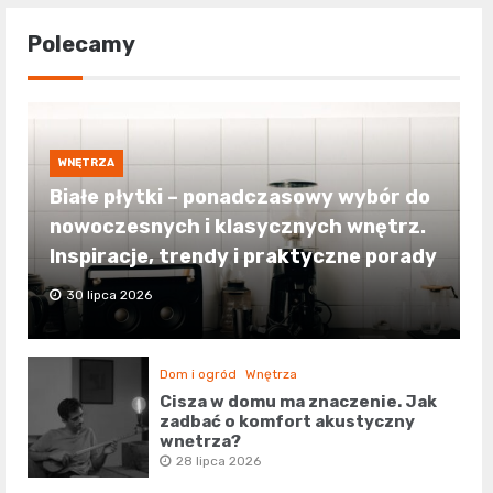
Polecamy
WNĘTRZA
Białe płytki – ponadczasowy wybór do
nowoczesnych i klasycznych wnętrz.
Inspiracje, trendy i praktyczne porady
30 lipca 2026
Dom i ogród
Wnętrza
Cisza w domu ma znaczenie. Jak
zadbać o komfort akustyczny
wnętrza?
28 lipca 2026