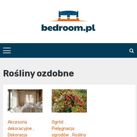
Skip
to
content
Bedroom.pl
Rośliny ozdobne
Akcesoria
Ogród
,
dekoracyjne
,
Pielęgnacja
Dekoracja
ogrodów
,
Rośliny