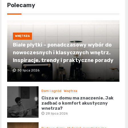
Polecamy
WNĘTRZA
Białe płytki – ponadczasowy wybór do
nowoczesnych i klasycznych wnętrz.
Inspiracje, trendy i praktyczne porady
30 lipca 2026
Dom i ogród
Wnętrza
Cisza w domu ma znaczenie. Jak
zadbać o komfort akustyczny
wnętrza?
28 lipca 2026