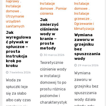
naprawy
,
Instalacje
Instalacje
Instalacje
domowe
,
Pomiar
domowe
,
domowe
,
ciśnienia
Instalacje
Utrzymanie
grzewcze
,
Jak
urządzeń
Ogrzewanie i
zmierzyć
sanitarnych
ciśnienie
klimatyzacja
Jak
wody w
Wymiana
wyregulowa
kranie –
zaworu w
ć pływak w
proste
grzejniku
spłuczce –
metody
bez
prosta
spuszczania
30 marca 2026
instrukcja
wody
krok po
Teoretycznie
kroku
29 marca 2026
ciśnienie wody
7 kwietnia 2026
Wymiana
w instalacji
zaworu w
Woda ze
domowej to po
grzejniku bez
spłuczki leje
prostu różnica
spuszczania
się za słabo
poziomów i
wody działa
albo cały czas
charakterystyk