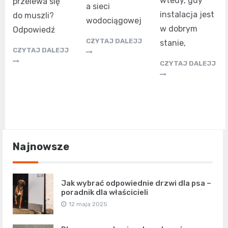
wtedy, gdy
przelewa się
a sieci
instalacja jest
do muszli?
wodociągowej
w dobrym
Odpowiedź
CZYTAJ DALEJJ
stanie,
CZYTAJ DALEJJ
CZYTAJ DALEJJ
Najnowsze
Jak wybrać odpowiednie drzwi dla psa –
poradnik dla właścicieli
12 maja 2025