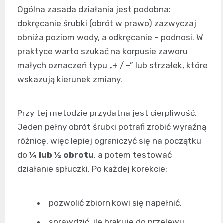
Ogólna zasada działania jest podobna:
dokręcanie śrubki (obrót w prawo) zazwyczaj
obniża poziom wody, a odkręcanie – podnosi. W
praktyce warto szukać na korpusie zaworu
małych oznaczeń typu „+ / –” lub strzałek, które
wskazują kierunek zmiany.
Przy tej metodzie przydatna jest cierpliwość.
Jeden pełny obrót śrubki potrafi zrobić wyraźną
różnicę, więc lepiej ograniczyć się na początku
do
¼ lub ½ obrotu
, a potem testować
działanie spłuczki. Po każdej korekcie:
pozwolić zbiornikowi się napełnić,
sprawdzić, ile brakuje do przelewu,