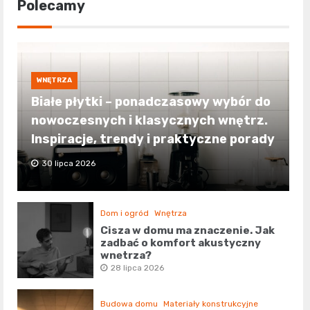
Polecamy
WNĘTRZA
Białe płytki – ponadczasowy wybór do
nowoczesnych i klasycznych wnętrz.
Inspiracje, trendy i praktyczne porady
30 lipca 2026
Dom i ogród
Wnętrza
Cisza w domu ma znaczenie. Jak
zadbać o komfort akustyczny
wnętrza?
28 lipca 2026
Budowa domu
Materiały konstrukcyjne