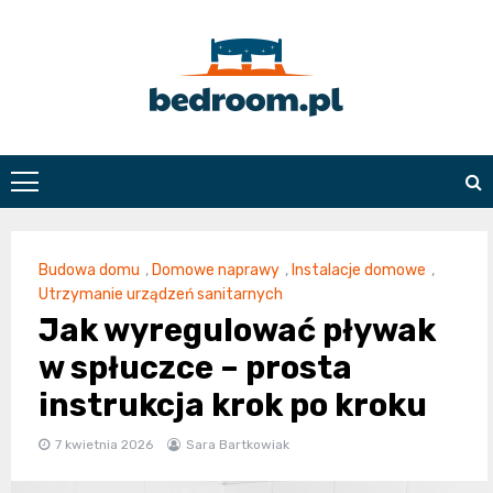
Skip
to
content
Bedroom.pl
Budowa domu
,
Domowe naprawy
,
Instalacje domowe
,
Utrzymanie urządzeń sanitarnych
Jak wyregulować pływak
w spłuczce – prosta
instrukcja krok po kroku
7 kwietnia 2026
Sara Bartkowiak