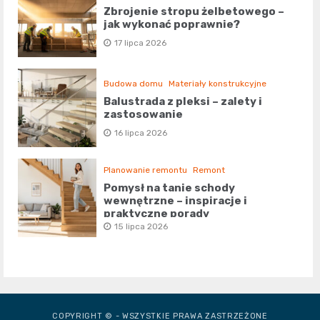
Zbrojenie stropu żelbetowego –
jak wykonać poprawnie?
17 lipca 2026
Budowa domu
Materiały konstrukcyjne
Balustrada z pleksi – zalety i
zastosowanie
16 lipca 2026
Planowanie remontu
Remont
Pomysł na tanie schody
wewnętrzne – inspiracje i
praktyczne porady
15 lipca 2026
COPYRIGHT © - WSZYSTKIE PRAWA ZASTRZEŻONE