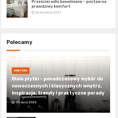
Prześcieradło bawełniane – postaw na
prawdziwy komfort
26 kwietnia 2023
Polecamy
WNĘTRZA
Białe płytki – ponadczasowy wybór do
nowoczesnych i klasycznych wnętrz.
Inspiracje, trendy i praktyczne porady
30 lipca 2026