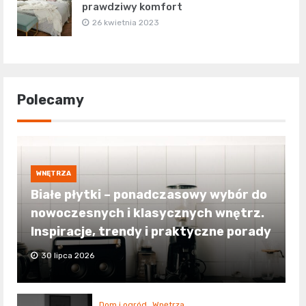
prawdziwy komfort
26 kwietnia 2023
Polecamy
WNĘTRZA
Białe płytki – ponadczasowy wybór do
nowoczesnych i klasycznych wnętrz.
Inspiracje, trendy i praktyczne porady
30 lipca 2026
Dom i ogród
Wnętrza