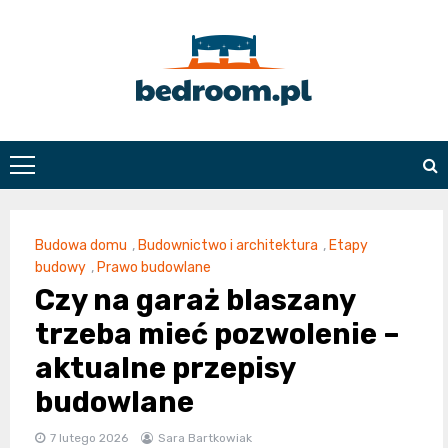
Skip
to
content
Bedroom.pl
Budowa domu
,
Budownictwo i architektura
,
Etapy
budowy
,
Prawo budowlane
Czy na garaż blaszany
trzeba mieć pozwolenie –
aktualne przepisy
budowlane
7 lutego 2026
Sara Bartkowiak