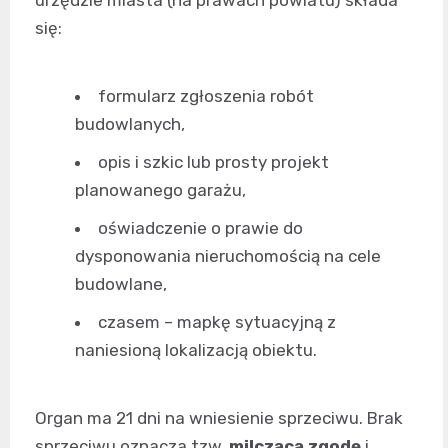
urzędzie miasta (na prawach powiatu) składa
się:
formularz zgłoszenia robót
budowlanych,
opis i szkic lub prosty projekt
planowanego garażu,
oświadczenie o prawie do
dysponowania nieruchomością na cele
budowlane,
czasem – mapkę sytuacyjną z
naniesioną lokalizacją obiektu.
Organ ma 21 dni na wniesienie sprzeciwu. Brak
sprzeciwu oznacza tzw.
milczącą zgodę
i