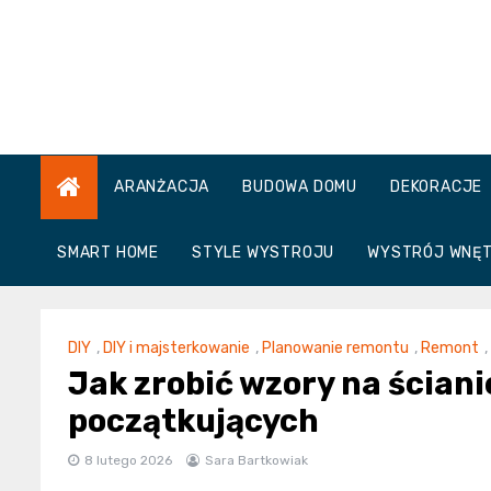
Skip
to
content
ARANŻACJA
BUDOWA DOMU
DEKORACJE
SMART HOME
STYLE WYSTROJU
WYSTRÓJ WNĘ
DIY
,
DIY i majsterkowanie
,
Planowanie remontu
,
Remont
,
Jak zrobić wzory na ścianie
początkujących
8 lutego 2026
Sara Bartkowiak