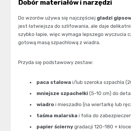
Dobór materiałów i narzędzi
Do wzorów używa się najczęściej
gładzi gipso
jest łatwiejsza do szlifowania, ale daje delikatn
szybko łapie, więc wymaga lepszego wyczucia cza
gotową masą szpachlową z wiadra.
Przyda się podstawowy zestaw:
paca stalowa
i/lub szeroka szpachla (
mniejsze szpachelki
(5–10 cm) do detal
wiadro
i mieszadło (na wiertarkę lub ręc
taśma malarska
i folia do zabezpieczen
papier ścierny
gradacji 120–180 + klocek 