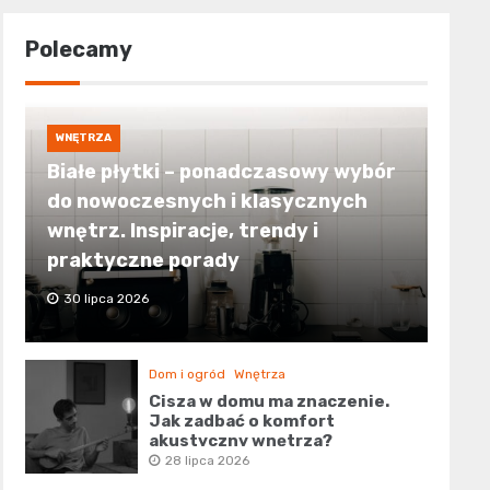
Polecamy
WNĘTRZA
Białe płytki – ponadczasowy wybór
do nowoczesnych i klasycznych
wnętrz. Inspiracje, trendy i
praktyczne porady
30 lipca 2026
Dom i ogród
Wnętrza
Cisza w domu ma znaczenie.
Jak zadbać o komfort
akustyczny wnętrza?
28 lipca 2026