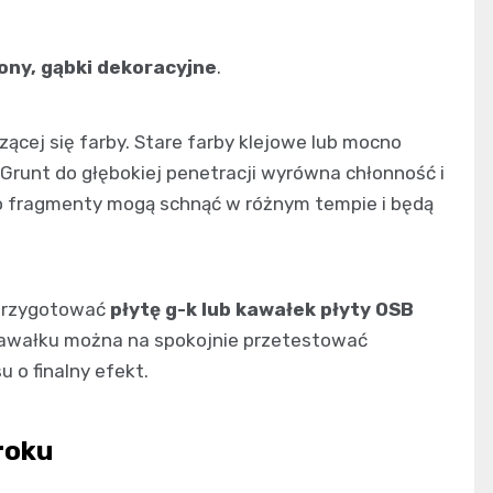
lony, gąbki dekoracyjne
.
ącej się farby. Stare farby klejowe lub mocno
 Grunt do głębokiej penetracji wyrówna chłonność i
o fragmenty mogą schnąć w różnym tempie i będą
 przygotować
płytę g-k lub kawałek płyty OSB
 kawałku można na spokojnie przetestować
u o finalny efekt.
roku