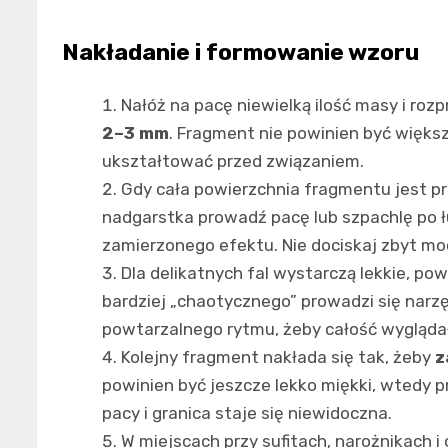
Nakładanie i formowanie wzoru
Nałóż na pacę niewielką ilość masy i roz
2–3 mm
. Fragment nie powinien być większ
ukształtować przed związaniem.
Gdy cała powierzchnia fragmentu jest p
nadgarstka prowadź pacę lub szpachlę po łu
zamierzonego efektu. Nie dociskaj zbyt moc
Dla delikatnych fal wystarczą lekkie, po
bardziej „chaotycznego” prowadzi się narz
powtarzalnego rytmu, żeby całość wyglądał
Kolejny fragment nakłada się tak, żeby
z
powinien być jeszcze lekko miękki, wtedy p
pacy i granica staje się niewidoczna.
W miejscach przy sufitach, narożnikach 