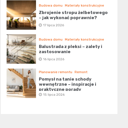
Budowa domu
Materiały konstrukcyjne
Zbrojenie stropu żelbetowego
– jak wykonać poprawnie?
17 lipca 2026
Budowa domu
Materiały konstrukcyjne
Balustrada z pleksi – zalety i
zastosowanie
16 lipca 2026
Planowanie remontu
Remont
Pomysł na tanie schody
wewnętrzne – inspiracje i
praktyczne porady
15 lipca 2026