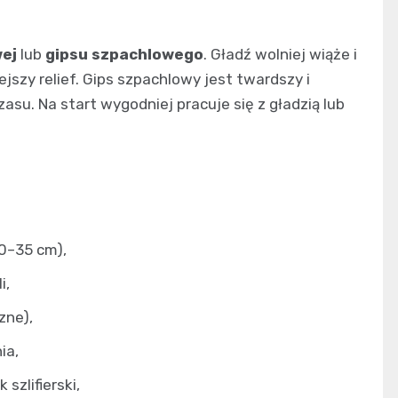
wej
lub
gipsu szpachlowego
. Gładź wolniej wiąże i
iejszy relief. Gips szpachlowy jest twardszy i
su. Na start wygodniej pracuje się z gładzią lub
20–35 cm),
i,
zne),
ia,
szlifierski,