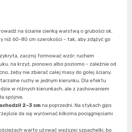
prowadź na ścianie cienką warstwą o grubości ok.
y niż 60–80 cm szerokości – tak, aby zdążyć go
rzykryta, zacznij formować wzór: ruchem
ku, na krzyż, pionowo albo poziomo – zależnie od
no, żeby nie zbierać całej masy do gołej ściany.
wtarzalne ruchy w jednym kierunku. Dla efektu
ędzie w różnych kierunkach, ale z zachowaniem
a spójnie.
achodził 2–3 cm
na poprzedni. Na stykach gips
rzejście da się wyrównać kilkoma pociągnięciami
i ościeżach warto używać węższej szpachelki, bo